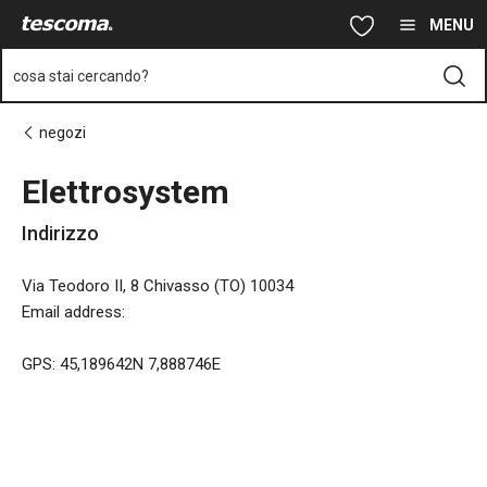
Ti trovi sulla pagina Elettrosystem
Vai al contenuto principale
Vai alla navigazione
Vai alla ricerca
MENU
cosa stai cercando?
negozi
Elettrosystem
Indirizzo
Via Teodoro II, 8 Chivasso (TO) 10034
Email address
:
GPS: 45,189642N 7,888746E