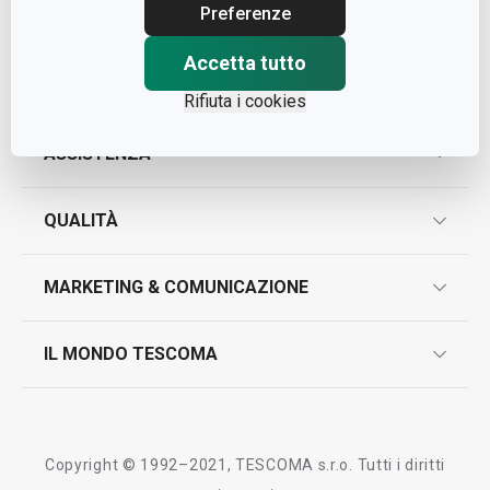
Cap. Soc. € 500.000,00 i.v.
Preferenze
Nr. R.E.A. 363317
Accetta tutto
Rifiuta i cookies
ASSISTENZA
garanzie
QUALITÀ
marcatura prodotti
design
MARKETING & COMUNICAZIONE
contatti
controllo qualità
scrivici in whatsapp
il nuovo catalogo al consumatore 2026
IL MONDO TESCOMA
test sui prodotti
myTescoma
certificazioni
azienda
storia
Copyright © 1992–2021, TESCOMA s.r.o. Tutti i diritti