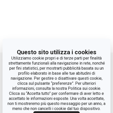
Questo sito utilizza i cookies
Move up
Utilizziamo cookie propri e di terze parti per finalità
strettamente funzionali alla navigazione in rete, nonché
per fini statistici, per mostrarti pubblicità basata su un
profilo elaborato in base alle tue abitudini di
navigazione. Per gestire o disattivare questi cookie,
clicca sul pulsante “preferenze”. Per ulteriori
informazioni, consulta la nostra Politica sui cookie.
Clicca su “Accetta tutto” per confermare di aver letto e
accettato le informazioni esposte. Una volta accettate,
© Tescoma Spa 2024
non ti mostreremo più questo messaggio per un anno, a
meno che non cancelli i cookie dal tuo dispositivo.
Codice Fiscale e REG. Imp. BS n. 01873360984