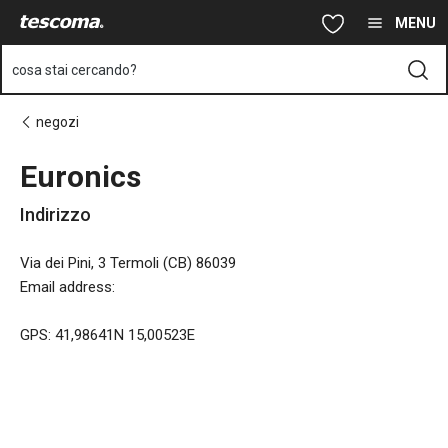
Ti trovi sulla pagina Euronics
Vai al contenuto principale
Vai alla navigazione
Vai alla ricerca
MENU
cosa stai cercando?
negozi
Euronics
Indirizzo
Via dei Pini, 3 Termoli (CB) 86039
Email address
:
GPS: 41,98641N 15,00523E