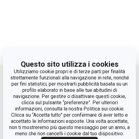
Questo sito utilizza i cookies
Move up
Utilizziamo cookie propri e di terze parti per finalità
strettamente funzionali alla navigazione in rete, nonché
per fini statistici, per mostrarti pubblicità basata su un
profilo elaborato in base alle tue abitudini di
navigazione. Per gestire o disattivare questi cookie,
clicca sul pulsante “preferenze”. Per ulteriori
informazioni, consulta la nostra Politica sui cookie.
Clicca su “Accetta tutto” per confermare di aver letto e
accettato le informazioni esposte. Una volta accettate,
© Tescoma Spa 2024
non ti mostreremo più questo messaggio per un anno, a
meno che non cancelli i cookie dal tuo dispositivo.
Codice Fiscale e REG. Imp. BS n. 01873360984