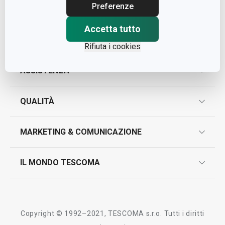
Cap. Soc. € 500.000,00 i.v.
Preferenze
Nr. R.E.A. 363317
Accetta tutto
Rifiuta i cookies
ASSISTENZA
garanzie
QUALITÀ
marcatura prodotti
design
MARKETING & COMUNICAZIONE
contatti
controllo qualità
scrivici in whatsapp
il nuovo catalogo al consumatore 2026
IL MONDO TESCOMA
test sui prodotti
myTescoma
certificazioni
azienda
storia
Copyright © 1992–2021, TESCOMA s.r.o. Tutti i diritti