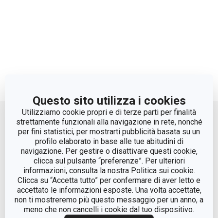
Questo sito utilizza i cookies
Move up
Utilizziamo cookie propri e di terze parti per finalità
strettamente funzionali alla navigazione in rete, nonché
per fini statistici, per mostrarti pubblicità basata su un
profilo elaborato in base alle tue abitudini di
navigazione. Per gestire o disattivare questi cookie,
clicca sul pulsante “preferenze”. Per ulteriori
informazioni, consulta la nostra Politica sui cookie.
Clicca su “Accetta tutto” per confermare di aver letto e
accettato le informazioni esposte. Una volta accettate,
© Tescoma Spa 2024
non ti mostreremo più questo messaggio per un anno, a
meno che non cancelli i cookie dal tuo dispositivo.
Codice Fiscale e REG. Imp. BS n. 01873360984