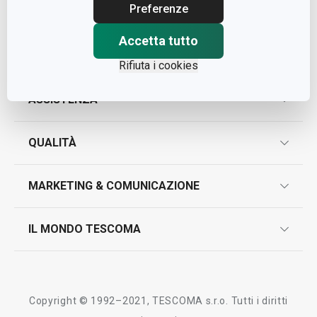
Cap. Soc. € 500.000,00 i.v.
Preferenze
Nr. R.E.A. 363317
Accetta tutto
Rifiuta i cookies
ASSISTENZA
garanzie
QUALITÀ
marcatura prodotti
design
MARKETING & COMUNICAZIONE
contatti
controllo qualità
scrivici in whatsapp
il nuovo catalogo al consumatore 2026
IL MONDO TESCOMA
test sui prodotti
myTescoma
certificazioni
azienda
storia
Copyright © 1992–2021, TESCOMA s.r.o. Tutti i diritti