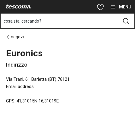
Ti trovi sulla pagina Euronics
Vai al contenuto principale
Vai alla navigazione
Vai alla ricerca
MENU
cosa stai cercando?
negozi
Euronics
Indirizzo
Via Trani, 61 Barletta (BT) 76121
Email address
:
GPS: 41,31015N 16,31019E