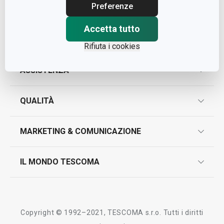
Cap. Soc. € 500.000,00 i.v.
Preferenze
Nr. R.E.A. 363317
Accetta tutto
Rifiuta i cookies
ASSISTENZA
garanzie
QUALITÀ
marcatura prodotti
design
MARKETING & COMUNICAZIONE
contatti
controllo qualità
scrivici in whatsapp
il nuovo catalogo al consumatore 2026
IL MONDO TESCOMA
test sui prodotti
myTescoma
certificazioni
azienda
storia
Copyright © 1992–2021, TESCOMA s.r.o. Tutti i diritti