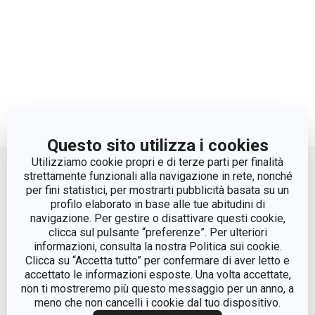
Questo sito utilizza i cookies
Move up
Utilizziamo cookie propri e di terze parti per finalità
strettamente funzionali alla navigazione in rete, nonché
per fini statistici, per mostrarti pubblicità basata su un
profilo elaborato in base alle tue abitudini di
navigazione. Per gestire o disattivare questi cookie,
clicca sul pulsante “preferenze”. Per ulteriori
informazioni, consulta la nostra Politica sui cookie.
Clicca su “Accetta tutto” per confermare di aver letto e
accettato le informazioni esposte. Una volta accettate,
© Tescoma Spa 2024
non ti mostreremo più questo messaggio per un anno, a
meno che non cancelli i cookie dal tuo dispositivo.
Codice Fiscale e REG. Imp. BS n. 01873360984