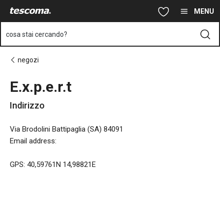
Ti trovi sulla pagina E.x.p.e.r.t
Vai al contenuto principale
Vai alla navigazione
Vai alla ricerca
MENU
cosa stai cercando?
negozi
E.x.p.e.r.t
Indirizzo
Via Brodolini Battipaglia (SA) 84091
Email address
:
GPS: 40,59761N 14,98821E