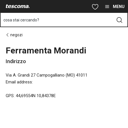
Ti trovi sulla pagina Ferramenta Morandi
Vai al contenuto principale
Vai alla navigazione
Vai alla ricerca
MENU
cosa stai cercando?
negozi
Ferramenta Morandi
Indirizzo
Via A. Grandi 27 Campogalliano (MO) 41011
Email address
:
GPS: 44,69554N 10,84378E