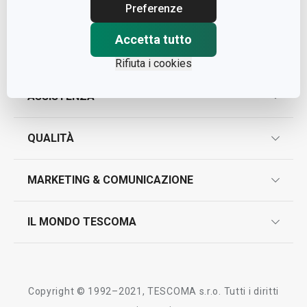
Cap. Soc. € 500.000,00 i.v.
Preferenze
Nr. R.E.A. 363317
Accetta tutto
Rifiuta i cookies
ASSISTENZA
garanzie
QUALITÀ
marcatura prodotti
design
MARKETING & COMUNICAZIONE
contatti
controllo qualità
scrivici in whatsapp
il nuovo catalogo al consumatore 2026
IL MONDO TESCOMA
test sui prodotti
myTescoma
certificazioni
azienda
storia
Copyright © 1992–2021, TESCOMA s.r.o. Tutti i diritti