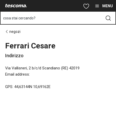
Ti trovi sulla pagina Ferrari Cesare
Vai al contenuto principale
Vai alla navigazione
Vai alla ricerca
MENU
cosa stai cercando?
negozi
Ferrari Cesare
Indirizzo
Via Vallisneri, 2 b/c/d Scandiano (RE) 42019
Email address
:
GPS: 44,63144N 10,69162E