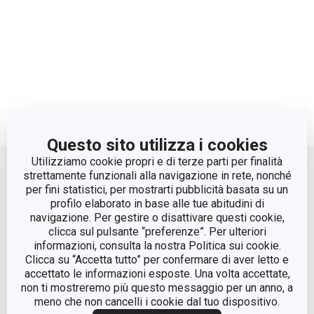
Questo sito utilizza i cookies
Move up
Utilizziamo cookie propri e di terze parti per finalità
strettamente funzionali alla navigazione in rete, nonché
per fini statistici, per mostrarti pubblicità basata su un
profilo elaborato in base alle tue abitudini di
navigazione. Per gestire o disattivare questi cookie,
clicca sul pulsante “preferenze”. Per ulteriori
informazioni, consulta la nostra Politica sui cookie.
Clicca su “Accetta tutto” per confermare di aver letto e
accettato le informazioni esposte. Una volta accettate,
© Tescoma Spa 2024
non ti mostreremo più questo messaggio per un anno, a
meno che non cancelli i cookie dal tuo dispositivo.
Codice Fiscale e REG. Imp. BS n. 01873360984