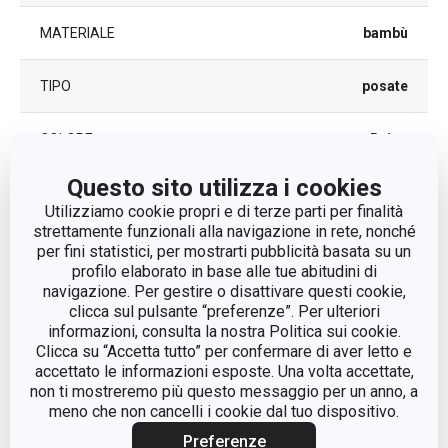
MATERIALE
bambù
TIPO
posate
COLORE
Beige
Questo sito utilizza i cookies
LAVAGGIO IN LAVASTOVIGLIE
No
Utilizziamo cookie propri e di terze parti per finalità
strettamente funzionali alla navigazione in rete, nonché
EAN
8595028409574
per fini statistici, per mostrarti pubblicità basata su un
profilo elaborato in base alle tue abitudini di
navigazione. Per gestire o disattivare questi cookie,
DURATA DELLA GARANZIA (IN
2
clicca sul pulsante “preferenze”. Per ulteriori
ANNI)
informazioni, consulta la nostra Politica sui cookie.
Clicca su “Accetta tutto” per confermare di aver letto e
accettato le informazioni esposte. Una volta accettate,
Pacchetto
non ti mostreremo più questo messaggio per un anno, a
meno che non cancelli i cookie dal tuo dispositivo.
PEZZI PER SET
12
Preferenze