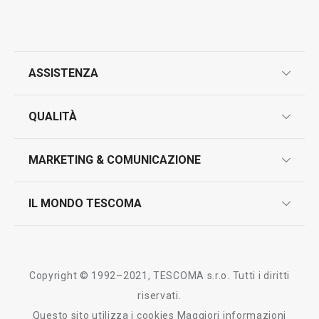
ASSISTENZA
garanzie
QUALITÀ
marcatura prodotti
design
MARKETING & COMUNICAZIONE
contatti
controllo qualità
scrivici in whatsapp
il nuovo catalogo al consumatore 2026
IL MONDO TESCOMA
test sui prodotti
myTescoma
certificazioni
azienda
storia
Copyright © 1992–2021, TESCOMA s.r.o. Tutti i diritti
persone
riservati.
Questo sito utilizza i cookies
Maggiori informazioni