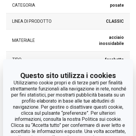
CATEGORIA
posate
LINEA DI PRODOTTO
CLASSIC
acciaio
MATERIALE
inossidabile
TIPO
forchetta
Questo sito utilizza i cookies
LAVAGGIO IN LAVASTOVIGLIE
Sì
Utilizziamo cookie propri e di terze parti per finalità
strettamente funzionali alla navigazione in rete, nonché
EAN
8595028436976
per fini statistici, per mostrarti pubblicità basata su un
profilo elaborato in base alle tue abitudini di
navigazione. Per gestire o disattivare questi cookie,
DURATA DELLA GARANZIA (IN
5
ANNI)
clicca sul pulsante “preferenze”. Per ulteriori
informazioni, consulta la nostra Politica sui cookie.
Clicca su “Accetta tutto” per confermare di aver letto e
accettato le informazioni esposte. Una volta accettate,
Pacchetto