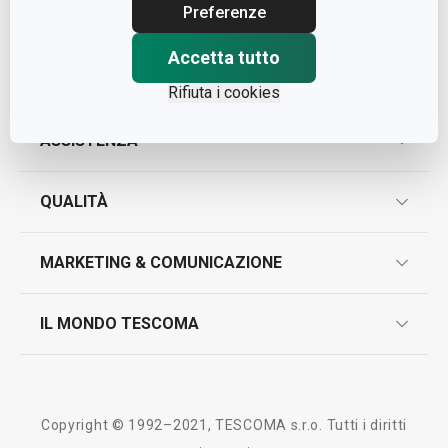
Cap. Soc. € 500.000,00 i.v.
Preferenze
Nr. R.E.A. 363317
Accetta tutto
Rifiuta i cookies
ASSISTENZA
garanzie
QUALITÀ
marcatura prodotti
design
MARKETING & COMUNICAZIONE
contatti
controllo qualità
scrivici in whatsapp
il nuovo catalogo al consumatore 2026
IL MONDO TESCOMA
test sui prodotti
myTescoma
certificazioni
azienda
storia
Copyright © 1992–2021, TESCOMA s.r.o. Tutti i diritti