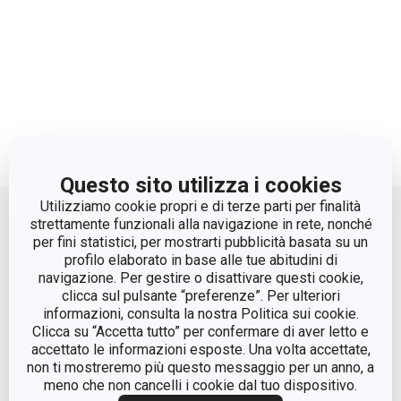
Questo sito utilizza i cookies
Move up
Utilizziamo cookie propri e di terze parti per finalità
strettamente funzionali alla navigazione in rete, nonché
per fini statistici, per mostrarti pubblicità basata su un
profilo elaborato in base alle tue abitudini di
navigazione. Per gestire o disattivare questi cookie,
clicca sul pulsante “preferenze”. Per ulteriori
informazioni, consulta la nostra Politica sui cookie.
Clicca su “Accetta tutto” per confermare di aver letto e
accettato le informazioni esposte. Una volta accettate,
© Tescoma Spa 2024
non ti mostreremo più questo messaggio per un anno, a
meno che non cancelli i cookie dal tuo dispositivo.
Codice Fiscale e REG. Imp. BS n. 01873360984