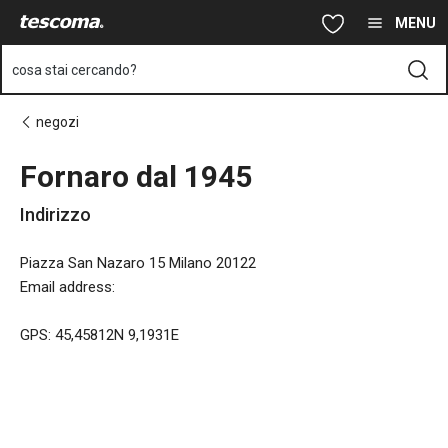
Ti trovi sulla pagina Fornaro dal 1945
Vai al contenuto principale
Vai alla navigazione
Vai alla ricerca
MENU
cosa stai cercando?
negozi
Fornaro dal 1945
Indirizzo
Piazza San Nazaro 15 Milano 20122
Email address
:
GPS: 45,45812N 9,1931E