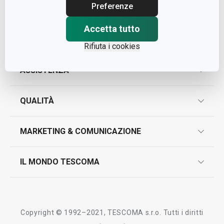
Cap. Soc. € 500.000,00 i.v.
Preferenze
Nr. R.E.A. 363317
Accetta tutto
Rifiuta i cookies
ASSISTENZA
garanzie
QUALITÀ
marcatura prodotti
design
MARKETING & COMUNICAZIONE
contatti
controllo qualità
scrivici in whatsapp
il nuovo catalogo al consumatore 2026
IL MONDO TESCOMA
test sui prodotti
myTescoma
certificazioni
azienda
storia
Copyright © 1992–2021, TESCOMA s.r.o. Tutti i diritti