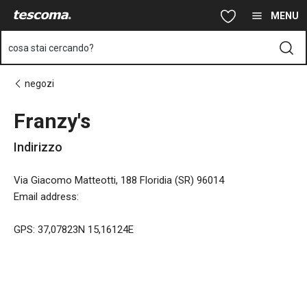
Ti trovi sulla pagina Franzy's
Vai al contenuto principale
Vai alla navigazione
Vai alla ricerca
MENU
cosa stai cercando?
negozi
Franzy's
Indirizzo
Via Giacomo Matteotti, 188 Floridia (SR) 96014
Email address
:
GPS: 37,07823N 15,16124E