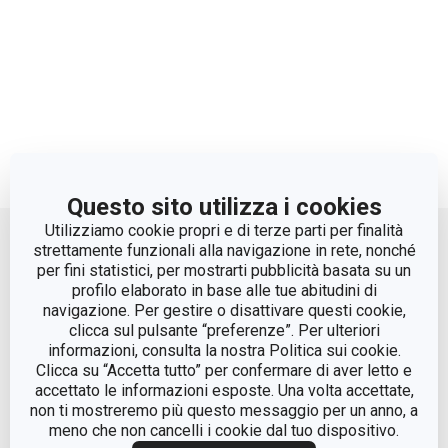
Questo sito utilizza i cookies
Move up
Utilizziamo cookie propri e di terze parti per finalità
strettamente funzionali alla navigazione in rete, nonché
per fini statistici, per mostrarti pubblicità basata su un
profilo elaborato in base alle tue abitudini di
navigazione. Per gestire o disattivare questi cookie,
clicca sul pulsante “preferenze”. Per ulteriori
informazioni, consulta la nostra Politica sui cookie.
Clicca su “Accetta tutto” per confermare di aver letto e
accettato le informazioni esposte. Una volta accettate,
© Tescoma Spa 2024
non ti mostreremo più questo messaggio per un anno, a
meno che non cancelli i cookie dal tuo dispositivo.
Codice Fiscale e REG. Imp. BS n. 01873360984