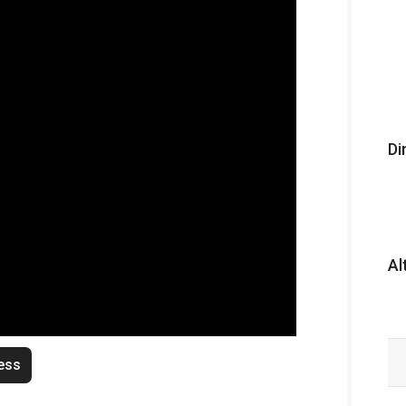
Di
Al
ess