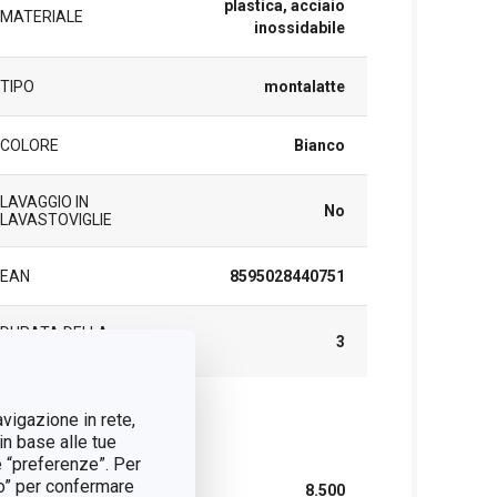
plastica, acciaio
MATERIALE
inossidabile
TIPO
montalatte
COLORE
Bianco
LAVAGGIO IN
No
LAVASTOVIGLIE
EAN
8595028440751
DURATA DELLA
3
GARANZIA (IN ANNI)
avigazione in rete,
cchetto
in base alle tue
e “preferenze”. Per
tto” per confermare
LARGHEZZA (CM)
8.500