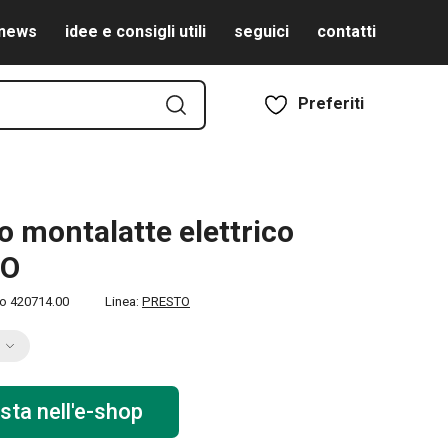
news
idee e consigli utili
seguici
contatti
Preferiti
no montalatte elettrico
TO
to
420714.00
Linea:
PRESTO
sta nell'e-shop