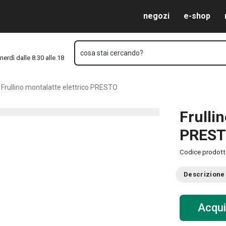
Vai al contenuto principale
Vai alla navigazione
Vai alla ricerca
negozi
e-shop
cosa stai cercando?
nerdì dalle 8.30 alle 18
Frullino montalatte elettrico PRESTO
Frulli
PRES
Codice prodot
Descrizione
Acqui