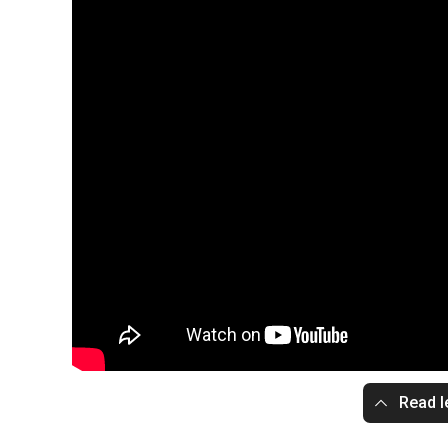
Read l