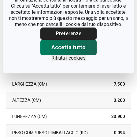
LAVAGGIO IN
Clicca su “Accetta tutto” per confermare di aver letto e
Sì
LAVASTOVIGLIE
accettato le informazioni esposte. Una volta accettate,
non ti mostreremo più questo messaggio per un anno, a
meno che non cancelli i cookie dal tuo dispositivo.
EAN
8592973128048
Preferenze
DURATA DELLA GARANZIA
3
(IN ANNI)
Accetta tutto
Rifiuta i cookies
Pacchetto
LARGHEZZA (CM)
7.500
ALTEZZA (CM)
3.200
LUNGHEZZA (CM)
33.900
PESO COMPRESO L'IMBALLAGGIO (KG)
0.094