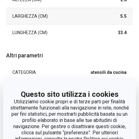
LARGHEZZA (CM)
5.5
LUNGHEZZA (CM)
33.4
Altri parametri
CATEGORIA
utensili da cucina
LINEA DI PRODOTTO
GrandCHEF
Questo sito utilizza i cookies
Utilizziamo cookie propri e di terze parti per finalità
plastica, acciaio
strettamente funzionali alla navigazione in rete, nonché
MATERIALE
inossidabile
per fini statistici, per mostrarti pubblicità basata su un
profilo elaborato in base alle tue abitudini di
navigazione. Per gestire o disattivare questi cookie,
TIPO
frusta
clicca sul pulsante “preferenze”. Per ulteriori
informazioni, consulta la nostra Politica sui cookie.