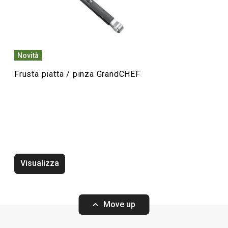
Elettrodomestici
Servire in tavola
Novità
Frusta piatta / pinza GrandCHEF
Cuocere in forno
Cucinare
Bevande
Visualizza
Move up