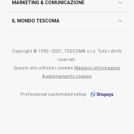
MARKETING & COMUNICAZIONE
contatti
controllo qualità
scrivici in whatsapp
il nuovo catalogo al consumatore 2026
IL MONDO TESCOMA
test sui prodotti
myTescoma
certificazioni
azienda
storia
Copyright © 1992–2021, TESCOMA s.r.o. Tutti i diritti
persone
riservati.
Questo sito utilizza i cookies
Maggiori informazioni
Tescoma nel mondo
Aggiornamento cookies
fiere
Professional customized eshop
informativa whistleblowing
segnalazioni whistleblowing