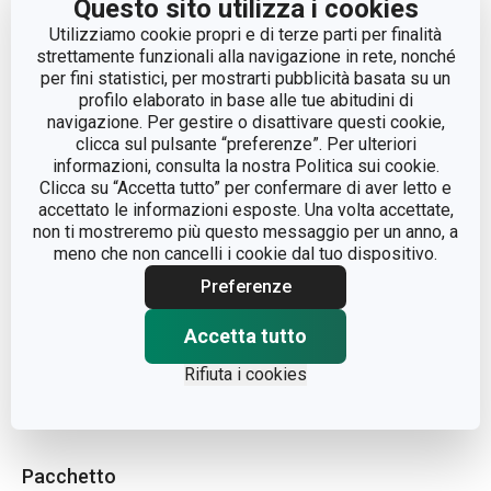
Questo sito utilizza i cookies
Utilizziamo cookie propri e di terze parti per finalità
LINEA DI PRODOTTO
SPACE LINE
strettamente funzionali alla navigazione in rete, nonché
per fini statistici, per mostrarti pubblicità basata su un
MATERIALE
nylon
profilo elaborato in base alle tue abitudini di
navigazione. Per gestire o disattivare questi cookie,
clicca sul pulsante “preferenze”. Per ulteriori
TIPO
frusta
informazioni, consulta la nostra Politica sui cookie.
Clicca su “Accetta tutto” per confermare di aver letto e
accettato le informazioni esposte. Una volta accettate,
COLORE
Nero
non ti mostreremo più questo messaggio per un anno, a
meno che non cancelli i cookie dal tuo dispositivo.
LAVAGGIO IN LAVASTOVIGLIE
Sì
Preferenze
EAN
8595028489576
Accetta tutto
Rifiuta i cookies
DURATA DELLA GARANZIA (IN
3
ANNI)
Pacchetto