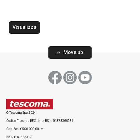
Spatola crepes SPACE LINE
Schiumarola SP
Visualizza
Move up
Visualizza
Visualizza
Tutti i prodotti della linea SPACE LINE
© Tescoma Spa 2024
Codice Fiscale e REG. Imp. BS n. 01873360984
Cap. Soc. € 500.000,00 i.v.
Nr. R.E.A. 363317