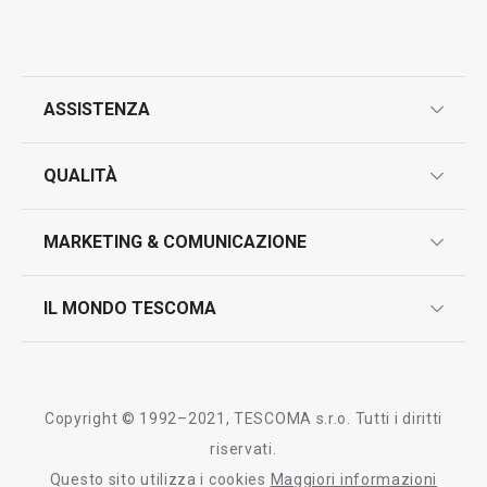
ASSISTENZA
garanzie
QUALITÀ
marcatura prodotti
design
MARKETING & COMUNICAZIONE
contatti
controllo qualità
scrivici in whatsapp
il nuovo catalogo al consumatore 2026
IL MONDO TESCOMA
test sui prodotti
myTescoma
certificazioni
azienda
storia
Copyright © 1992–2021, TESCOMA s.r.o. Tutti i diritti
persone
riservati.
Questo sito utilizza i cookies
Maggiori informazioni