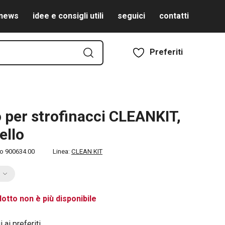
news
idee e consigli utili
seguici
contatti
Preferiti
 per strofinacci CLEANKIT,
ello
to
900634.00
Linea:
CLEAN KIT
otto non è più disponibile
 ai preferiti