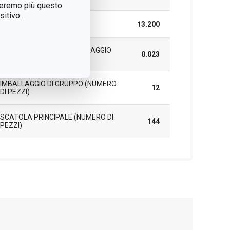
treremo più questo
itivo.
LUNGHEZZA (CM)
13.200
PESO COMPRESO L'IMBALLAGGIO
0.023
(KG)
IMBALLAGGIO DI GRUPPO (NUMERO
12
DI PEZZI)
SCATOLA PRINCIPALE (NUMERO DI
144
PEZZI)