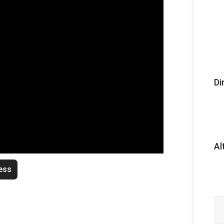
Di
Al
ess