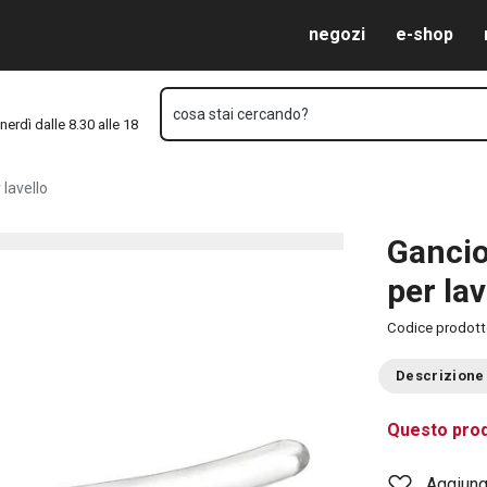
Vai al contenuto principale
Vai alla navigazione
Vai alla ricerca
negozi
e-shop
cosa stai cercando?
nerdì dalle 8.30 alle 18
 lavello
Gancio
per lav
Codice prodot
Descrizione
Questo prod
Aggiungi