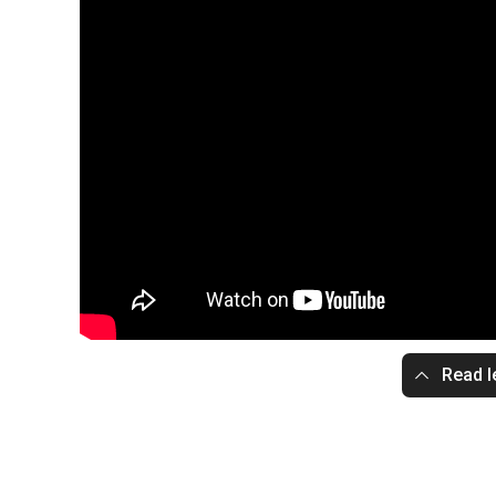
Read l