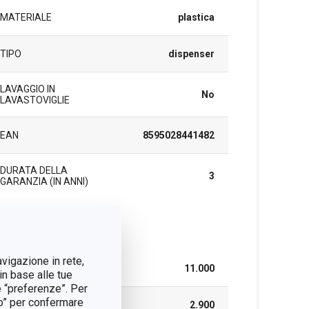
MATERIALE
plastica
TIPO
dispenser
LAVAGGIO IN
No
LAVASTOVIGLIE
EAN
8595028441482
DURATA DELLA
3
GARANZIA (IN ANNI)
cchetto
avigazione in rete,
LARGHEZZA (CM)
11.000
in base alle tue
e “preferenze”. Per
tto” per confermare
ALTEZZA (CM)
2.900