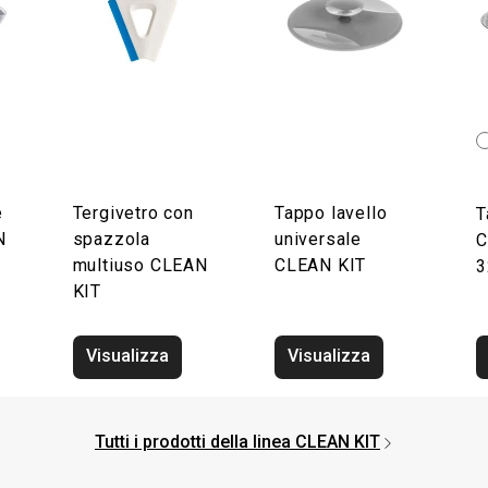
e
Tergivetro con
Tappo lavello
T
N
spazzola
universale
C
multiuso CLEAN
CLEAN KIT
3
KIT
Visualizza
Visualizza
Tutti i prodotti della linea CLEAN KIT