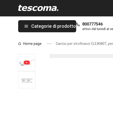
Ti trovi sulla pagina Gancio per strofinacci CLEANKIT, per lavello
800777546
Categorie di prodotto
attivo dal lunedì al ve
Home page
Gancio per strofinacci CLEANKIT, per