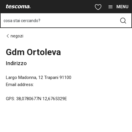
Ti trovi sulla pagina Gdm Ortoleva
Vai al contenuto principale
Vai alla navigazione
Vai alla ricerca
MENU
cosa stai cercando?
negozi
Gdm Ortoleva
Indirizzo
Largo Madonna, 12 Trapani 91100
Email address
:
GPS: 38,0780677N 12,6765329E