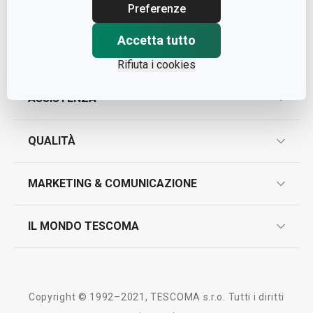
Cap. Soc. € 500.000,00 i.v.
Preferenze
Nr. R.E.A. 363317
Accetta tutto
Rifiuta i cookies
ASSISTENZA
garanzie
QUALITÀ
marcatura prodotti
design
MARKETING & COMUNICAZIONE
contatti
controllo qualità
scrivici in whatsapp
il nuovo catalogo al consumatore 2026
IL MONDO TESCOMA
test sui prodotti
myTescoma
certificazioni
azienda
storia
Copyright © 1992–2021, TESCOMA s.r.o. Tutti i diritti