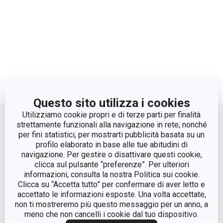
Questo sito utilizza i cookies
Move up
Utilizziamo cookie propri e di terze parti per finalità
strettamente funzionali alla navigazione in rete, nonché
per fini statistici, per mostrarti pubblicità basata su un
profilo elaborato in base alle tue abitudini di
navigazione. Per gestire o disattivare questi cookie,
clicca sul pulsante “preferenze”. Per ulteriori
informazioni, consulta la nostra Politica sui cookie.
Clicca su “Accetta tutto” per confermare di aver letto e
accettato le informazioni esposte. Una volta accettate,
© Tescoma Spa 2024
non ti mostreremo più questo messaggio per un anno, a
meno che non cancelli i cookie dal tuo dispositivo.
Codice Fiscale e REG. Imp. BS n. 01873360984