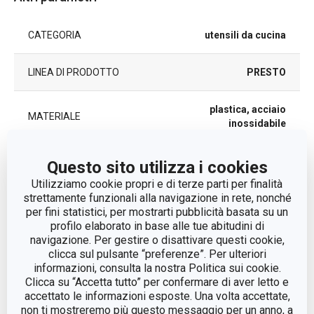
CATEGORIA
utensili da cucina
LINEA DI PRODOTTO
PRESTO
plastica, acciaio
MATERIALE
inossidabile
TIPO
grattugia
Questo sito utilizza i cookies
Utilizziamo cookie propri e di terze parti per finalità
strettamente funzionali alla navigazione in rete, nonché
COLORE
Bianco
per fini statistici, per mostrarti pubblicità basata su un
profilo elaborato in base alle tue abitudini di
LAVAGGIO IN
navigazione. Per gestire o disattivare questi cookie,
Sì
LAVASTOVIGLIE
clicca sul pulsante “preferenze”. Per ulteriori
informazioni, consulta la nostra Politica sui cookie.
EAN
8595028440133
Clicca su “Accetta tutto” per confermare di aver letto e
accettato le informazioni esposte. Una volta accettate,
non ti mostreremo più questo messaggio per un anno, a