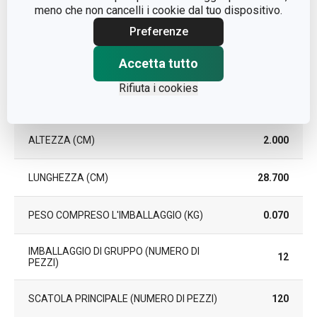
DURATA DELLA GARANZIA
3
meno che non cancelli i cookie dal tuo dispositivo.
(IN ANNI)
Preferenze
Accetta tutto
Pacchetto
Rifiuta i cookies
LARGHEZZA (CM)
5.700
ALTEZZA (CM)
2.000
LUNGHEZZA (CM)
28.700
PESO COMPRESO L'IMBALLAGGIO (KG)
0.070
IMBALLAGGIO DI GRUPPO (NUMERO DI
12
PEZZI)
SCATOLA PRINCIPALE (NUMERO DI PEZZI)
120