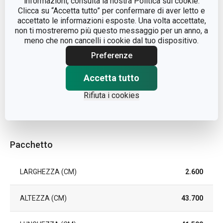
informazioni, consulta la nostra Politica sui cookie.
Clicca su “Accetta tutto” per confermare di aver letto e
accettato le informazioni esposte. Una volta accettate,
MATERIALE
plastica
non ti mostreremo più questo messaggio per un anno, a
meno che non cancelli i cookie dal tuo dispositivo.
TIPO
appendiabiti
Preferenze
EAN
8592973120943
Accetta tutto
Rifiuta i cookies
DURATA DELLA GARANZIA
3
(IN ANNI)
Pacchetto
LARGHEZZA (CM)
2.600
ALTEZZA (CM)
43.700