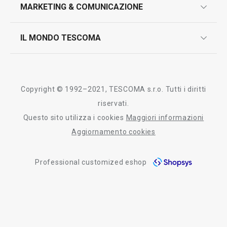
design
MARKETING & COMUNICAZIONE
contatti
controllo qualità
scrivici in whatsapp
il nuovo catalogo al consumatore 2026
IL MONDO TESCOMA
test sui prodotti
myTescoma
certificazioni
azienda
storia
Copyright © 1992–2021, TESCOMA s.r.o. Tutti i diritti
persone
riservati.
Questo sito utilizza i cookies
Maggiori informazioni
Tescoma nel mondo
Aggiornamento cookies
fiere
Professional customized eshop
informativa whistleblowing
segnalazioni whistleblowing