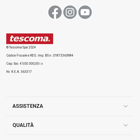
Vaso piccolo FANCY HOME Stones
Vaso ov.basso 
HOME,Stones
© Tescoma Spa 2024
Codice Fiscale e REG. Imp. BS n. 01873360984
Cap. Soc. € 500.000,00 i.v.
Nr. R.E.A. 363317
Visualizza
Visualizza
ASSISTENZA
Tutti i prodotti della linea FANCY HOME
garanzie
QUALITÀ
marcatura prodotti