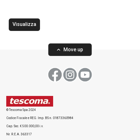
Tergivetro ProfiMATE
Spolverino fless
Visualizza
Move up
Visualizza
Visualizza
Tutti i prodotti della linea ProfiMATE
© Tescoma Spa 2024
Codice Fiscale e REG. Imp. BS n. 01873360984
Cap. Soc. € 500.000,00 i.v.
Nr. R.E.A. 363317