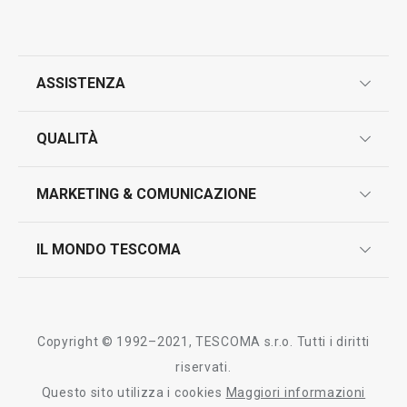
ASSISTENZA
garanzie
QUALITÀ
marcatura prodotti
design
MARKETING & COMUNICAZIONE
contatti
controllo qualità
scrivici in whatsapp
il nuovo catalogo al consumatore 2026
IL MONDO TESCOMA
test sui prodotti
myTescoma
certificazioni
azienda
storia
Copyright © 1992–2021, TESCOMA s.r.o. Tutti i diritti
persone
riservati.
Questo sito utilizza i cookies
Maggiori informazioni
Tescoma nel mondo