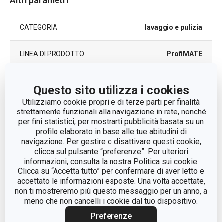
Altri parametri
CATEGORIA
lavaggio e pulizia
LINEA DI PRODOTTO
ProfiMATE
lattice naturale,
MATERIALE
Questo sito utilizza i cookies
cotone
Utilizziamo cookie propri e di terze parti per finalità
strettamente funzionali alla navigazione in rete, nonché
TIPO
guanti per la pulizia
per fini statistici, per mostrarti pubblicità basata su un
profilo elaborato in base alle tue abitudini di
navigazione. Per gestire o disattivare questi cookie,
EAN
8595028400670
clicca sul pulsante “preferenze”. Per ulteriori
informazioni, consulta la nostra Politica sui cookie.
DURATA DELLA GARANZIA (IN
Clicca su “Accetta tutto” per confermare di aver letto e
2
ANNI)
accettato le informazioni esposte. Una volta accettate,
non ti mostreremo più questo messaggio per un anno, a
meno che non cancelli i cookie dal tuo dispositivo.
Pacchetto
Preferenze