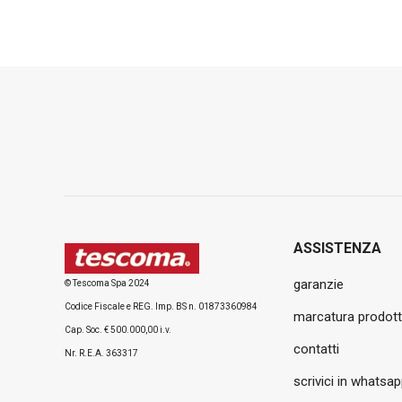
ASSISTENZA
garanzie
© Tescoma Spa 2024
Codice Fiscale e REG. Imp. BS n. 01873360984
marcatura prodott
Cap. Soc. € 500.000,00 i.v.
contatti
Nr. R.E.A. 363317
scrivici in whatsa