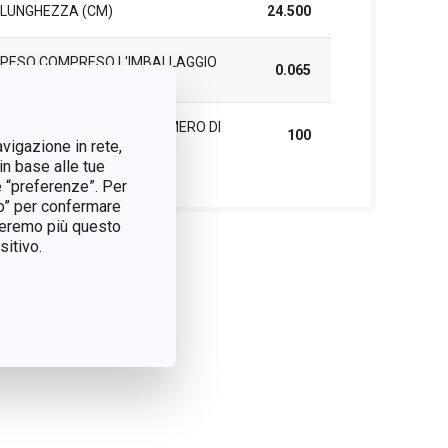
LUNGHEZZA (CM)
24.500
PESO COMPRESO L'IMBALLAGGIO
0.065
(KG)
SCATOLA PRINCIPALE (NUMERO DI
100
PEZZI)
avigazione in rete,
in base alle tue
e “preferenze”. Per
tto” per confermare
treremo più questo
itivo.