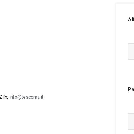
Al
Pa
Zlín;
info@tescoma.it