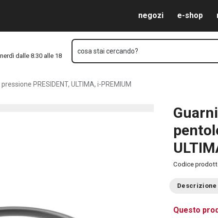
ssione PRESIDENT, ULTIMA, i-PREMIUM
Vai al contenuto principale
Vai alla navigazione
Vai alla ricerca
negozi
e-shop
cosa stai cercando?
nerdì dalle 8.30 alle 18
 a pressione PRESIDENT, ULTIMA, i-PREMIUM
Guarni
pentol
ULTIM
Codice prodot
Descrizione
Questo prod