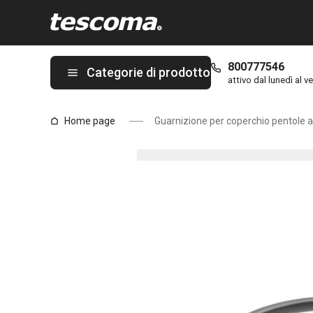
Ti trovi sulla pagina Guarnizione per coperchio pentole a pre
800777546
Categorie di prodotto
attivo dal lunedì al ve
Home page
Guarnizione per coperchio pentole