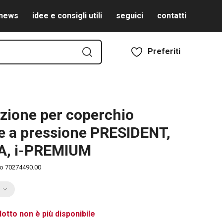
news
idee e consigli utili
seguici
contatti
Preferiti
zione per coperchio
e a pressione PRESIDENT,
A, i-PREMIUM
to
70274490.00
otto non è più disponibile