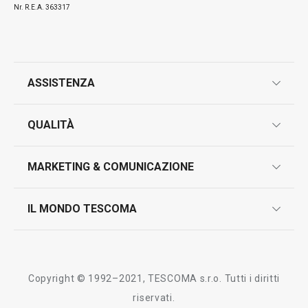
Nr. R.E.A. 363317
ASSISTENZA
Visualizza
Visualizza
garanzie
QUALITÀ
marcatura prodotti
Tutti i prodotti della linea GrandCHEF
design
MARKETING & COMUNICAZIONE
contatti
controllo qualità
scrivici in whatsapp
il nuovo catalogo al consumatore 2026
IL MONDO TESCOMA
test sui prodotti
myTescoma
certificazioni
azienda
storia
Copyright © 1992–2021, TESCOMA s.r.o. Tutti i diritti
persone
riservati.