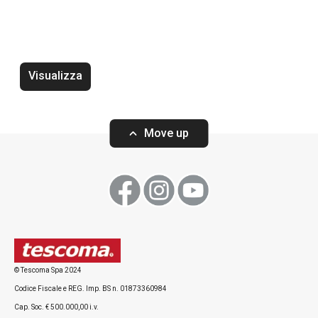
Cucinare
Bevande
Visualizza
Move up
© Tescoma Spa 2024
Utensile per gnocchi e spätzle
Tritatutto senza 
Codice Fiscale e REG. Imp. BS n. 01873360984
GrandCHEF
Cap. Soc. € 500.000,00 i.v.