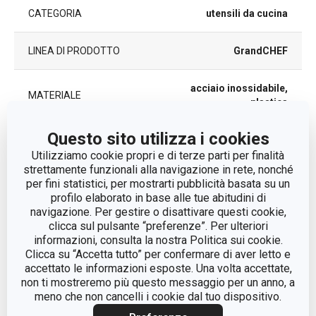
CATEGORIA
utensili da cucina
LINEA DI PRODOTTO
GrandCHEF
acciaio inossidabile,
MATERIALE
plastica
Questo sito utilizza i cookies
TIPO
Impastatore
Utilizziamo cookie propri e di terze parti per finalità
strettamente funzionali alla navigazione in rete, nonché
LAVAGGIO IN
Sì
per fini statistici, per mostrarti pubblicità basata su un
LAVASTOVIGLIE
profilo elaborato in base alle tue abitudini di
navigazione. Per gestire o disattivare questi cookie,
EAN
8592973128673
clicca sul pulsante “preferenze”. Per ulteriori
informazioni, consulta la nostra Politica sui cookie.
Clicca su “Accetta tutto” per confermare di aver letto e
DURATA DELLA GARANZIA
3
accettato le informazioni esposte. Una volta accettate,
(IN ANNI)
non ti mostreremo più questo messaggio per un anno, a
meno che non cancelli i cookie dal tuo dispositivo.