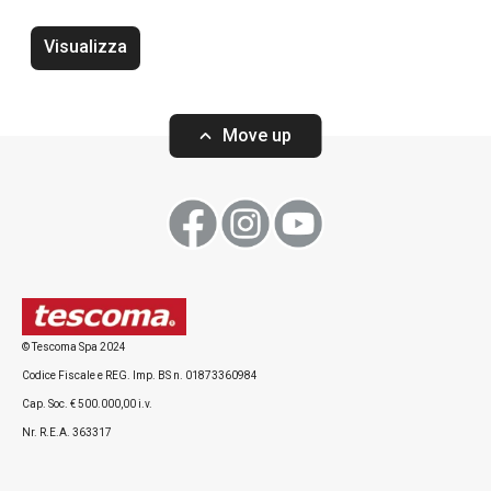
Teiera TEO 1,7 l, con filtri
Infusore a fredd
1.0 l
Visualizza
Move up
Visualizza
Visualizza
Tutti i prodotti della linea TEO
© Tescoma Spa 2024
Codice Fiscale e REG. Imp. BS n. 01873360984
Cap. Soc. € 500.000,00 i.v.
Nr. R.E.A. 363317