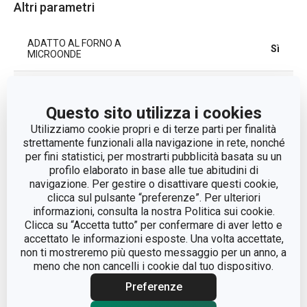
Altri parametri
ADATTO AL FORNO A
Sì
MICROONDE
caffettierie/teiere e
CATEGORIA
caraffe
Questo sito utilizza i cookies
Utilizziamo cookie propri e di terze parti per finalità
LINEA DI PRODOTTO
TEO
strettamente funzionali alla navigazione in rete, nonché
per fini statistici, per mostrarti pubblicità basata su un
profilo elaborato in base alle tue abitudini di
plastica, vetro
MATERIALE
navigazione. Per gestire o disattivare questi cookie,
borosilicato
clicca sul pulsante “preferenze”. Per ulteriori
informazioni, consulta la nostra Politica sui cookie.
Clicca su “Accetta tutto” per confermare di aver letto e
TIPO
caffettiera/teiera
accettato le informazioni esposte. Una volta accettate,
non ti mostreremo più questo messaggio per un anno, a
COLORE
Nero
meno che non cancelli i cookie dal tuo dispositivo.
Preferenze
A INDUZIONE
No