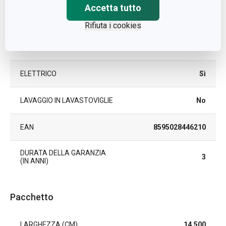
Accetta tutto
A GAS
Sì
Rifiuta i cookies
VETROCERAMICA
Sì
ELETTRICO
Sì
LAVAGGIO IN LAVASTOVIGLIE
No
EAN
8595028446210
DURATA DELLA GARANZIA
3
(IN ANNI)
Pacchetto
LARGHEZZA (CM)
14.500