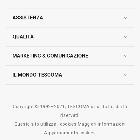
ASSISTENZA
garanzie
QUALITÀ
marcatura prodotti
design
MARKETING & COMUNICAZIONE
contatti
controllo qualità
scrivici in whatsapp
il nuovo catalogo al consumatore 2026
IL MONDO TESCOMA
test sui prodotti
myTescoma
certificazioni
azienda
storia
Copyright © 1992–2021, TESCOMA s.r.o. Tutti i diritti
persone
riservati.
Questo sito utilizza i cookies
Maggiori informazioni
Tescoma nel mondo
Aggiornamento cookies