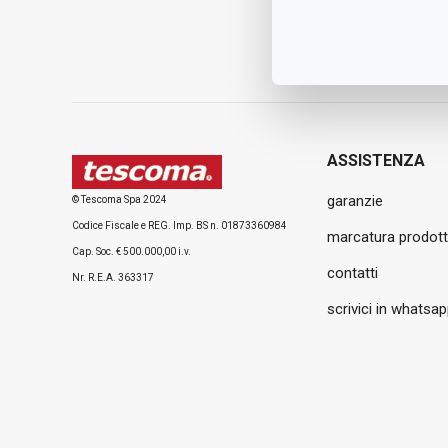
ASSISTENZA
garanzie
© Tescoma Spa 2024
Codice Fiscale e REG. Imp. BS n. 01873360984
marcatura prodott
Cap. Soc. € 500.000,00 i.v.
contatti
Nr. R.E.A. 363317
scrivici in whatsa