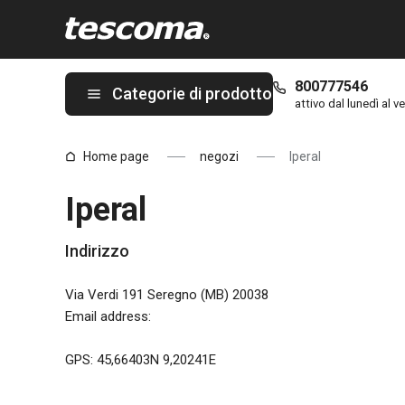
Ti trovi sulla pagina Iperal
800777546
Categorie di prodotto
attivo dal lunedì al ve
Home page
negozi
Iperal
Iperal
Indirizzo
Via Verdi 191 Seregno (MB) 20038
Email address
:
GPS: 45,66403N 9,20241E