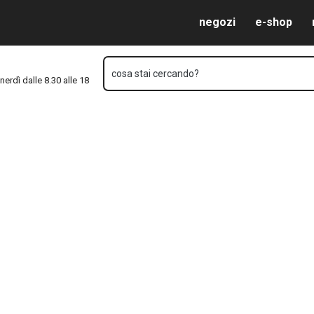
Vai al contenuto principale
Vai alla navigazione
Vai alla ricerca
negozi
e-shop
cosa stai cercando?
nerdì dalle 8.30 alle 18