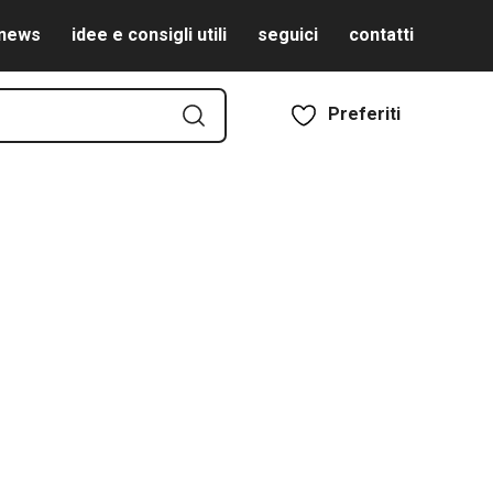
news
idee e consigli utili
seguici
contatti
Preferiti