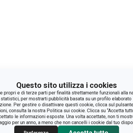
Questo sito utilizza i cookies
 propri e di terze parti per finalità strettamente funzionali alla n
 statistici, per mostrarti pubblicità basata su un profilo elaborato 
azione. Per gestire o disattivare questi cookie, clicca sul pulsant
ioni, consulta la nostra Politica sui cookie. Clicca su “Accetta tu
ccettato le informazioni esposte. Una volta accettate, non ti mos
gio per un anno, a meno che non cancelli i cookie dal tuo dispos
Accetta tutto
Preferenze