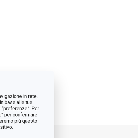
avigazione in rete,
in base alle tue
e “preferenze”. Per
tto” per confermare
treremo più questo
itivo.