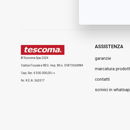
ASSISTENZA
garanzie
© Tescoma Spa 2024
Codice Fiscale e REG. Imp. BS n. 01873360984
marcatura prodott
Cap. Soc. € 500.000,00 i.v.
contatti
Nr. R.E.A. 363317
scrivici in whatsa