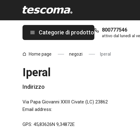
Ti trovi sulla pagina Iperal
800777546
Categorie di prodotto
attivo dal lunedì al ve
Home page
negozi
Iperal
Iperal
Indirizzo
Via Papa Giovanni XXIII Civate (LC) 23862
Email address
:
GPS: 45,83626N 9,34872E