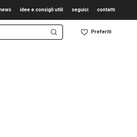
news
idee e consigli utili
seguici
contatti
Preferiti