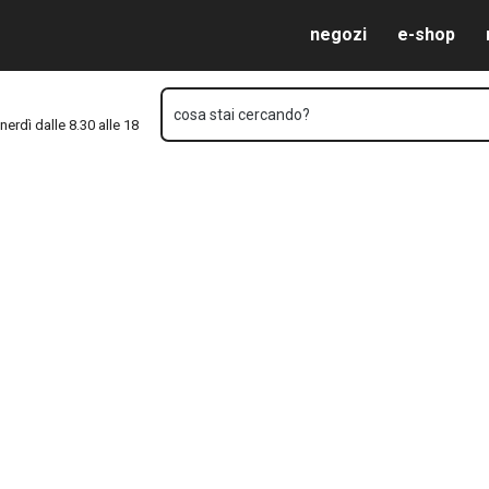
Vai al contenuto principale
Vai alla navigazione
Vai alla ricerca
negozi
e-shop
cosa stai cercando?
nerdì dalle 8.30 alle 18