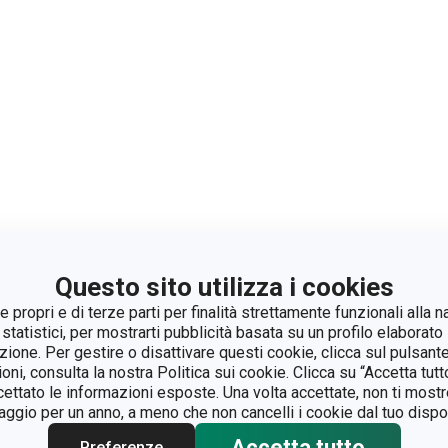
Questo sito utilizza i cookies
 propri e di terze parti per finalità strettamente funzionali alla n
 statistici, per mostrarti pubblicità basata su un profilo elaborato 
azione. Per gestire o disattivare questi cookie, clicca sul pulsant
ioni, consulta la nostra Politica sui cookie. Clicca su “Accetta tu
ccettato le informazioni esposte. Una volta accettate, non ti mos
gio per un anno, a meno che non cancelli i cookie dal tuo dispos
Accetta tutto
Preferenze