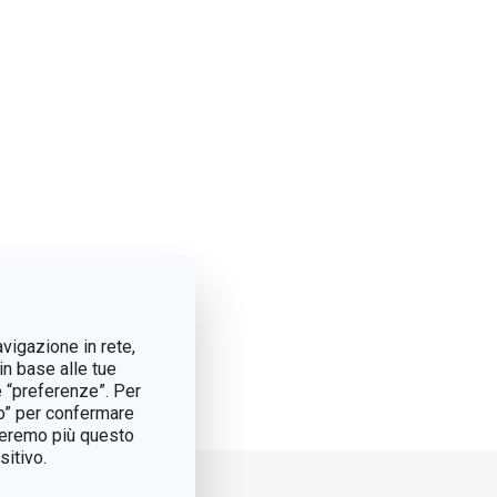
avigazione in rete,
in base alle tue
e “preferenze”. Per
tto” per confermare
treremo più questo
itivo.