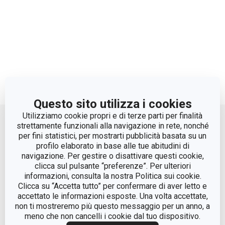
Questo sito utilizza i cookies
Move up
Utilizziamo cookie propri e di terze parti per finalità
strettamente funzionali alla navigazione in rete, nonché
per fini statistici, per mostrarti pubblicità basata su un
profilo elaborato in base alle tue abitudini di
navigazione. Per gestire o disattivare questi cookie,
clicca sul pulsante “preferenze”. Per ulteriori
informazioni, consulta la nostra Politica sui cookie.
Clicca su “Accetta tutto” per confermare di aver letto e
accettato le informazioni esposte. Una volta accettate,
© Tescoma Spa 2024
non ti mostreremo più questo messaggio per un anno, a
meno che non cancelli i cookie dal tuo dispositivo.
Codice Fiscale e REG. Imp. BS n. 01873360984