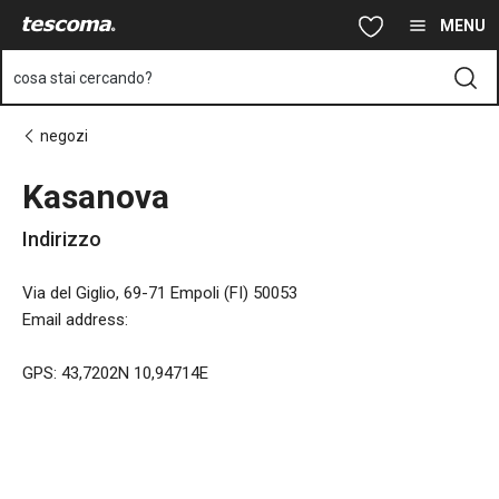
Ti trovi sulla pagina Kasanova
Vai al contenuto principale
Vai alla navigazione
Vai alla ricerca
MENU
cosa stai cercando?
negozi
Kasanova
Indirizzo
Via del Giglio, 69-71 Empoli (FI) 50053
Email address
:
GPS: 43,7202N 10,94714E