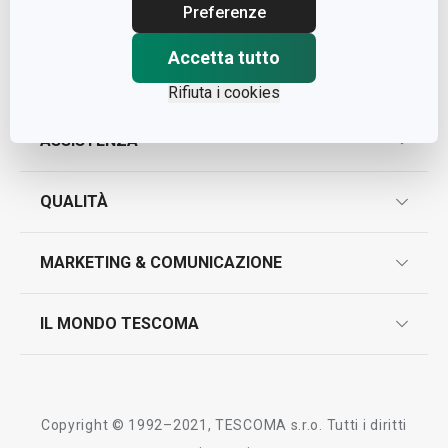
Cap. Soc. € 500.000,00 i.v.
Preferenze
Nr. R.E.A. 363317
Accetta tutto
Rifiuta i cookies
ASSISTENZA
garanzie
QUALITÀ
marcatura prodotti
design
MARKETING & COMUNICAZIONE
contatti
controllo qualità
scrivici in whatsapp
il nuovo catalogo al consumatore 2026
IL MONDO TESCOMA
test sui prodotti
myTescoma
certificazioni
azienda
storia
Copyright © 1992–2021, TESCOMA s.r.o. Tutti i diritti