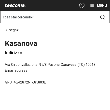
Ti trovi sulla pagina Kasanova
Vai al contenuto principale
Vai alla navigazione
Vai alla ricerca
MENU
cosa stai cercando?
negozi
Kasanova
Indirizzo
Via Circonvallazione, 95/8 Pavone Canavese (TO) 10018
Email address
:
GPS: 45,42872N 7,85803E