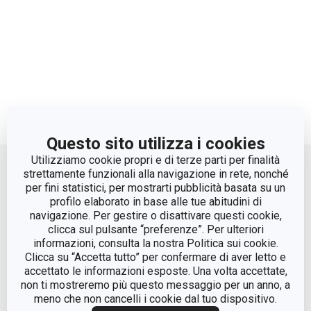
Questo sito utilizza i cookies
Move up
Utilizziamo cookie propri e di terze parti per finalità
strettamente funzionali alla navigazione in rete, nonché
per fini statistici, per mostrarti pubblicità basata su un
profilo elaborato in base alle tue abitudini di
navigazione. Per gestire o disattivare questi cookie,
clicca sul pulsante “preferenze”. Per ulteriori
informazioni, consulta la nostra Politica sui cookie.
Clicca su “Accetta tutto” per confermare di aver letto e
accettato le informazioni esposte. Una volta accettate,
© Tescoma Spa 2024
non ti mostreremo più questo messaggio per un anno, a
meno che non cancelli i cookie dal tuo dispositivo.
Codice Fiscale e REG. Imp. BS n. 01873360984