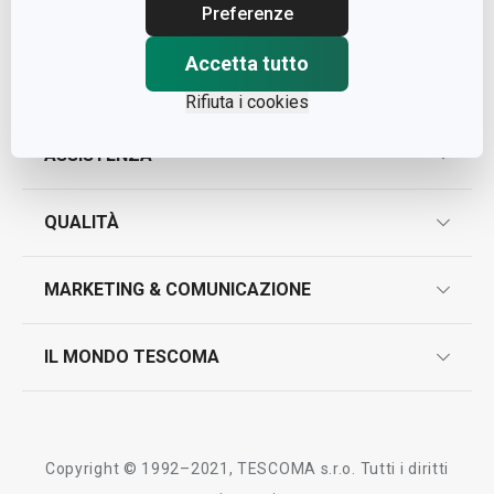
Cap. Soc. € 500.000,00 i.v.
Preferenze
Nr. R.E.A. 363317
Accetta tutto
Rifiuta i cookies
ASSISTENZA
garanzie
QUALITÀ
marcatura prodotti
design
MARKETING & COMUNICAZIONE
contatti
controllo qualità
scrivici in whatsapp
il nuovo catalogo al consumatore 2026
IL MONDO TESCOMA
test sui prodotti
myTescoma
certificazioni
azienda
storia
Copyright © 1992–2021, TESCOMA s.r.o. Tutti i diritti