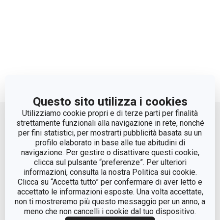
Questo sito utilizza i cookies
Move up
Utilizziamo cookie propri e di terze parti per finalità
strettamente funzionali alla navigazione in rete, nonché
per fini statistici, per mostrarti pubblicità basata su un
profilo elaborato in base alle tue abitudini di
navigazione. Per gestire o disattivare questi cookie,
clicca sul pulsante “preferenze”. Per ulteriori
informazioni, consulta la nostra Politica sui cookie.
Clicca su “Accetta tutto” per confermare di aver letto e
accettato le informazioni esposte. Una volta accettate,
© Tescoma Spa 2024
non ti mostreremo più questo messaggio per un anno, a
meno che non cancelli i cookie dal tuo dispositivo.
Codice Fiscale e REG. Imp. BS n. 01873360984