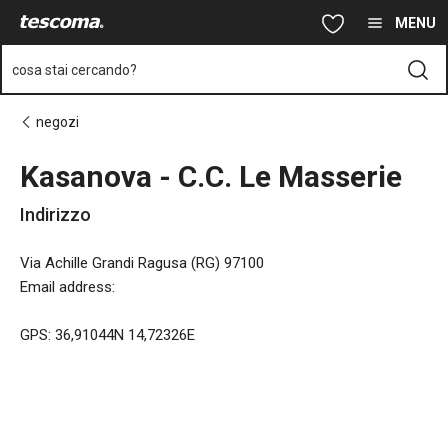
Ti trovi sulla pagina Kasanova - C.C. Le Masserie
Vai al contenuto principale
Vai alla navigazione
Vai alla ricerca
MENU
cosa stai cercando?
negozi
Kasanova - C.C. Le Masserie
Indirizzo
Via Achille Grandi Ragusa (RG) 97100
Email address
:
GPS: 36,91044N 14,72326E