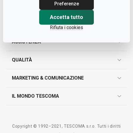
Cap. Soc. € 500.000,00 i.v.
Preferenze
Nr. R.E.A. 363317
Accetta tutto
Rifiuta i cookies
ASSISTENZA
garanzie
QUALITÀ
marcatura prodotti
design
MARKETING & COMUNICAZIONE
contatti
controllo qualità
scrivici in whatsapp
il nuovo catalogo al consumatore 2026
IL MONDO TESCOMA
test sui prodotti
myTescoma
certificazioni
azienda
storia
Copyright © 1992–2021, TESCOMA s.r.o. Tutti i diritti