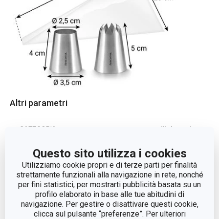
Altri parametri
CATEGORIA
utensili da cucina
Questo sito utilizza i cookies
LINEA DI PRODOTTO
GrandCHEF
Utilizziamo cookie propri e di terze parti per finalità
strettamente funzionali alla navigazione in rete, nonché
plastica, acciaio
per fini statistici, per mostrarti pubblicità basata su un
MATERIALE
inossidabile
profilo elaborato in base alle tue abitudini di
navigazione. Per gestire o disattivare questi cookie,
clicca sul pulsante “preferenze”. Per ulteriori
TIPO
utensile