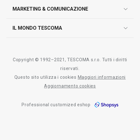
Tutti i prodotti della linea GrandCHEF
design
MARKETING & COMUNICAZIONE
contatti
controllo qualità
scrivici in whatsapp
il nuovo catalogo al consumatore 2026
IL MONDO TESCOMA
test sui prodotti
myTescoma
certificazioni
azienda
storia
Copyright © 1992–2021, TESCOMA s.r.o. Tutti i diritti
persone
riservati.
Questo sito utilizza i cookies
Maggiori informazioni
Tescoma nel mondo
Aggiornamento cookies
fiere
Professional customized eshop
informativa whistleblowing
segnalazioni whistleblowing