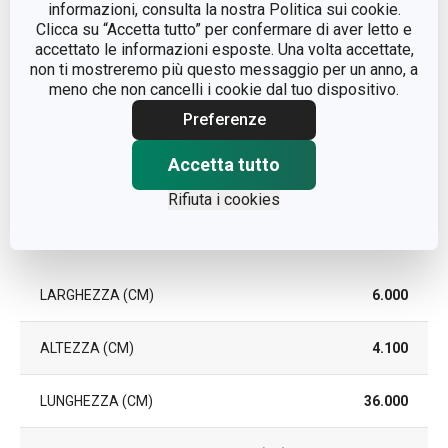
informazioni, consulta la nostra Politica sui cookie.
Clicca su “Accetta tutto” per confermare di aver letto e
accettato le informazioni esposte. Una volta accettate,
COLORE
Acciaio
non ti mostreremo più questo messaggio per un anno, a
meno che non cancelli i cookie dal tuo dispositivo.
EAN
8592973118254
Preferenze
DURATA DELLA GARANZIA
3
Accetta tutto
(IN ANNI)
Rifiuta i cookies
Pacchetto
LARGHEZZA (CM)
6.000
ALTEZZA (CM)
4.100
LUNGHEZZA (CM)
36.000