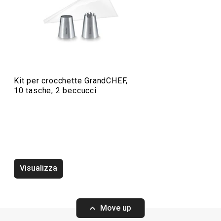
Elettrodomestici
Servire in tavola
Kit per crocchette GrandCHEF,
10 tasche, 2 beccucci
Cuocere in forno
Cucinare
Bevande
Visualizza
Move up