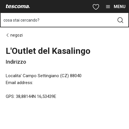
Ti trovi sulla pagina L'Outlet del Kasalingo
Vai al contenuto principale
Vai alla navigazione
Vai alla ricerca
MENU
cosa stai cercando?
negozi
L'Outlet del Kasalingo
Indirizzo
Localita' Campo Settingiano (CZ) 88040
Email address
:
GPS: 38,88144N 16,53439E