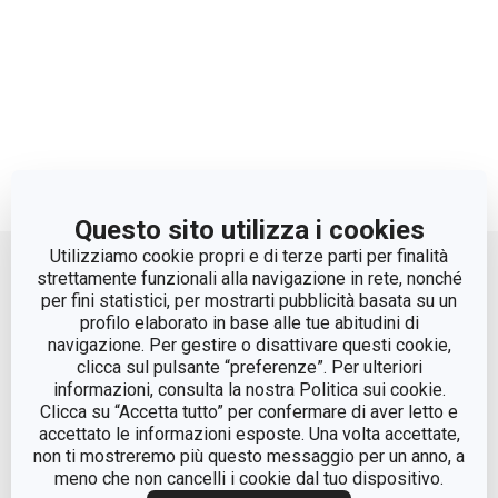
Questo sito utilizza i cookies
Move up
Utilizziamo cookie propri e di terze parti per finalità
strettamente funzionali alla navigazione in rete, nonché
per fini statistici, per mostrarti pubblicità basata su un
profilo elaborato in base alle tue abitudini di
navigazione. Per gestire o disattivare questi cookie,
clicca sul pulsante “preferenze”. Per ulteriori
informazioni, consulta la nostra Politica sui cookie.
Clicca su “Accetta tutto” per confermare di aver letto e
accettato le informazioni esposte. Una volta accettate,
© Tescoma Spa 2024
non ti mostreremo più questo messaggio per un anno, a
meno che non cancelli i cookie dal tuo dispositivo.
Codice Fiscale e REG. Imp. BS n. 01873360984