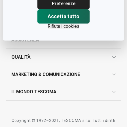
Cap. Soc. € 500.000,00 i.v.
Preferenze
Nr. R.E.A. 363317
Accetta tutto
Rifiuta i cookies
ASSISTENZA
garanzie
QUALITÀ
marcatura prodotti
design
MARKETING & COMUNICAZIONE
contatti
controllo qualità
scrivici in whatsapp
il nuovo catalogo al consumatore 2026
IL MONDO TESCOMA
test sui prodotti
myTescoma
certificazioni
azienda
storia
Copyright © 1992–2021, TESCOMA s.r.o. Tutti i diritti