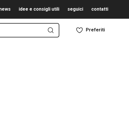
news
idee e consigli utili
seguici
contatti
Preferiti