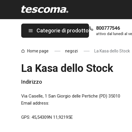
Ti trovi sulla pagina La Kasa dello Stock
800777546
Categorie di prodotto
attivo dal lunedì al ve
Home page
negozi
La Kasa dello Stock
La Kasa dello Stock
Indirizzo
Via Caselle, 1 San Giorgio delle Pertiche (PD) 35010
Email address
:
GPS: 45,54309N 11,92195E