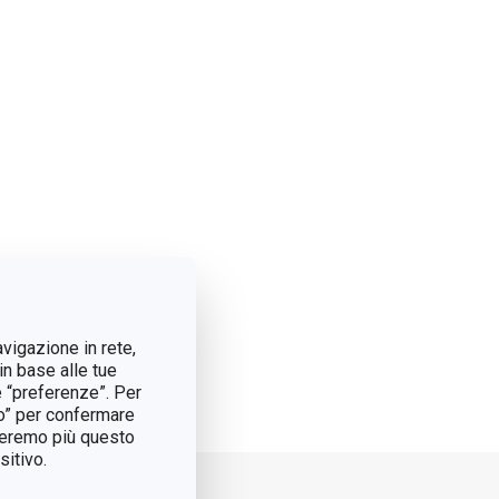
avigazione in rete,
in base alle tue
e “preferenze”. Per
tto” per confermare
treremo più questo
itivo.