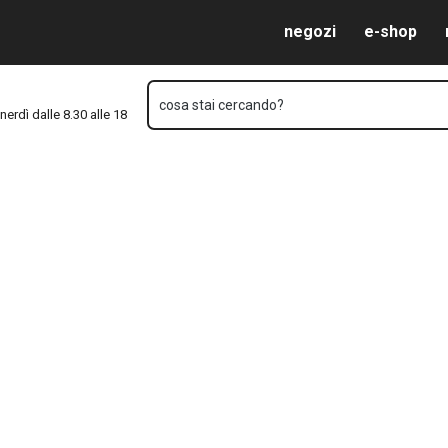
Vai al contenuto principale
Vai alla navigazione
Vai alla ricerca
negozi
e-shop
cosa stai cercando?
nerdì dalle 8.30 alle 18