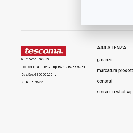
ASSISTENZA
garanzie
© Tescoma Spa 2024
Codice Fiscale e REG. Imp. BS n. 01873360984
marcatura prodott
Cap. Soc. € 500.000,00 i.v.
contatti
Nr. R.E.A. 363317
scrivici in whatsa