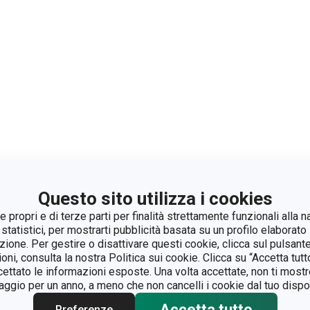
Questo sito utilizza i cookies
 propri e di terze parti per finalità strettamente funzionali alla n
 statistici, per mostrarti pubblicità basata su un profilo elaborato 
azione. Per gestire o disattivare questi cookie, clicca sul pulsant
ioni, consulta la nostra Politica sui cookie. Clicca su “Accetta tu
ccettato le informazioni esposte. Una volta accettate, non ti mos
gio per un anno, a meno che non cancelli i cookie dal tuo dispos
Accetta tutto
Preferenze