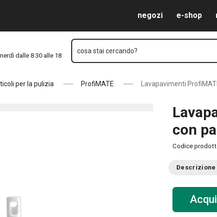
Vai al contenuto principale
Vai alla navigazione
Vai alla ricerca
negozi
e-shop
cosa stai cercando?
nerdì dalle 8.30 alle 18
ticoli per la pulizia
ProfiMATE
Lavapavimenti ProfiMATE
Lavapa
con p
Codice prodot
Descrizione
Acqui