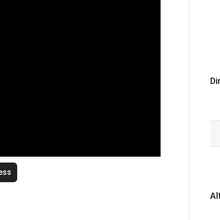
Di
ess
Al