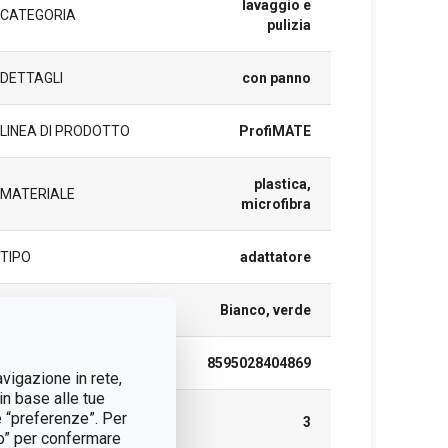
lavaggio e
CATEGORIA
pulizia
DETTAGLI
con panno
LINEA DI PRODOTTO
ProfiMATE
plastica,
MATERIALE
microfibra
TIPO
adattatore
COLORE
Bianco, verde
EAN
8595028404869
avigazione in rete,
in base alle tue
DURATA DELLA
e “preferenze”. Per
3
GARANZIA (IN ANNI)
tto” per confermare