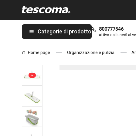
Ti trovi sulla pagina Lavapavimenti ProfiMATE, testa con panno
800777546
Categorie di prodotto
attivo dal lunedì al ve
Home page
Organizzazione e pulizia
Ar