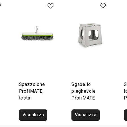
Spazzolone
Sgabello
S
ProfiMATE,
pieghevole
l
testa
ProfiMATE
P
Visualizza
Visualizza