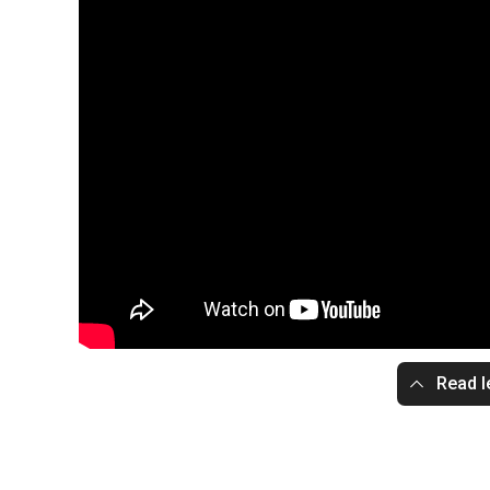
Read l