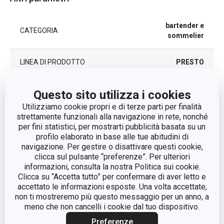
bartender e
CATEGORIA
sommelier
LINEA DI PRODOTTO
PRESTO
plastica, acciaio
Questo sito utilizza i cookies
MATERIALE
inossidabile
Utilizziamo cookie propri e di terze parti per finalità
strettamente funzionali alla navigazione in rete, nonché
TIPO
apribottiglie
per fini statistici, per mostrarti pubblicità basata su un
profilo elaborato in base alle tue abitudini di
navigazione. Per gestire o disattivare questi cookie,
EAN
8592973128574
clicca sul pulsante “preferenze”. Per ulteriori
informazioni, consulta la nostra Politica sui cookie.
Clicca su “Accetta tutto” per confermare di aver letto e
DURATA DELLA GARANZIA
3
(IN ANNI)
accettato le informazioni esposte. Una volta accettate,
non ti mostreremo più questo messaggio per un anno, a
meno che non cancelli i cookie dal tuo dispositivo.
Pacchetto
Preferenze