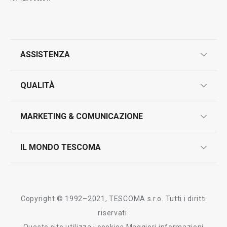
ASSISTENZA
garanzie
QUALITÀ
marcatura prodotti
design
MARKETING & COMUNICAZIONE
contatti
controllo qualità
scrivici in whatsapp
il nuovo catalogo al consumatore 2026
IL MONDO TESCOMA
test sui prodotti
myTescoma
certificazioni
azienda
storia
Copyright © 1992–2021, TESCOMA s.r.o. Tutti i diritti
persone
riservati.