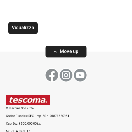
Visualizza
Rompigetto PRESTO bianco
Wok PRESTO, ø2
Move up
Visualizza
Visualizza
© Tescoma Spa 2024
Codice Fiscale e REG. Imp. BS n. 01873360984
Tutti i prodotti della linea PRESTO
Cap. Soc. € 500.000,00 i.v.
Nr. R.E.A. 363317