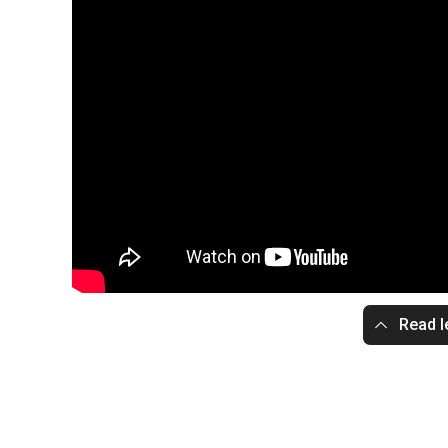
Read l