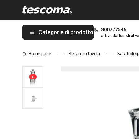
Ti trovi sulla pagina Macina sale VIRGO 14 cm
800777546
Categorie di prodotto
attivo dal lunedì al ve
Home page
Servire in tavola
Barattoli 