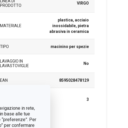
LINEA DI
VIRGO
PRODOTTO
plastica, acciaio
MATERIALE
inossidabile, pietra
abrasiva in ceramica
TIPO
macinino per spezie
LAVAGGIO IN
No
LAVASTOVIGLIE
EAN
8595028478129
DURATA DELLA
GARANZIA (IN
3
ANNI)
avigazione in rete,
in base alle tue
e “preferenze”. Per
cchetto
tto” per confermare