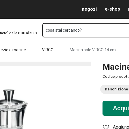
Vai al contenuto principale
Vai alla navigazione
Vai alla ricerca
negozi
e-shop
cosa stai cercando?
nerdì dalle 8.30 alle 18
spezie e macine
VIRGO
Macina sale VIRGO 14 cm
Macina
Codice prodot
Descrizione
Acqui
Aggiungi