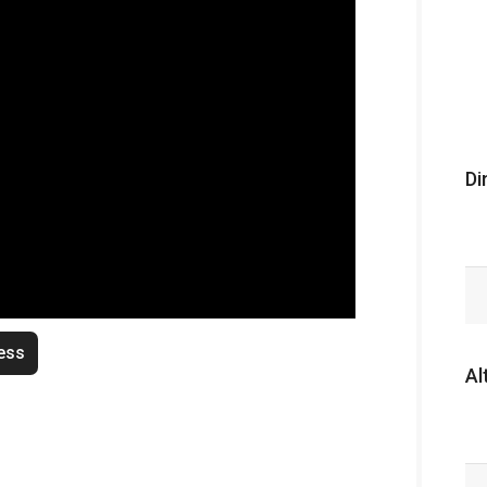
Di
ess
Al