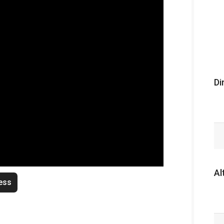
Di
Al
ess