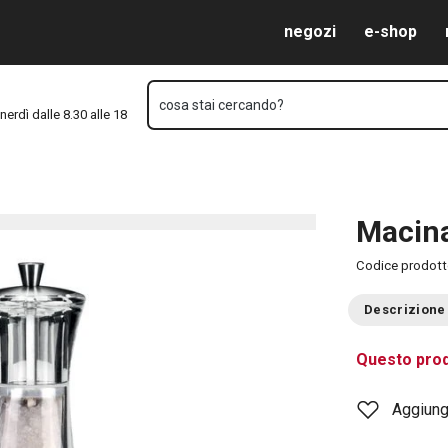
Vai al contenuto principale
Vai alla navigazione
Vai alla ricerca
negozi
e-shop
cosa stai cercando?
nerdì dalle 8.30 alle 18
Macina
Codice prodot
Descrizione
Questo prod
Aggiungi