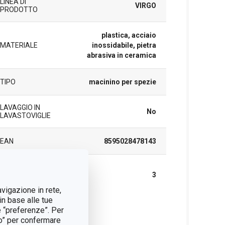
LINEA DI
VIRGO
PRODOTTO
plastica, acciaio
MATERIALE
inossidabile, pietra
abrasiva in ceramica
TIPO
macinino per spezie
LAVAGGIO IN
No
LAVASTOVIGLIE
EAN
8595028478143
DURATA DELLA
GARANZIA (IN
3
ANNI)
avigazione in rete,
in base alle tue
e “preferenze”. Per
cchetto
tto” per confermare