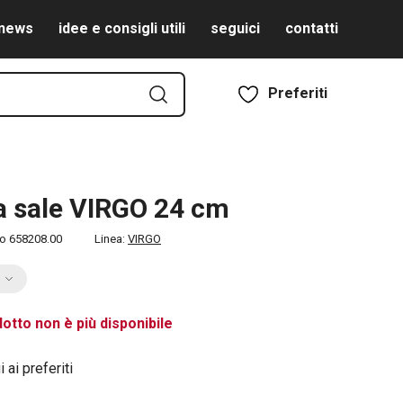
news
idee e consigli utili
seguici
contatti
Preferiti
 sale VIRGO 24 cm
to
658208.00
Linea:
VIRGO
otto non è più disponibile
 ai preferiti