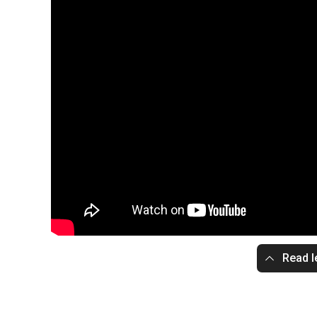
Read l