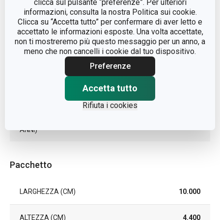
clicca sul pulsante “preferenze”. Per ulteriori
LINEA DI PRODOTTO
ProfiMATE
informazioni, consulta la nostra Politica sui cookie.
Clicca su “Accetta tutto” per confermare di aver letto e
accettato le informazioni esposte. Una volta accettate,
plastica,
MATERIALE
non ti mostreremo più questo messaggio per un anno, a
metallo
meno che non cancelli i cookie dal tuo dispositivo.
Preferenze
TIPO
asta
Accetta tutto
EAN
8595028404852
Rifiuta i cookies
DURATA DELLA GARANZIA (IN
3
ANNI)
Pacchetto
LARGHEZZA (CM)
10.000
ALTEZZA (CM)
4.400