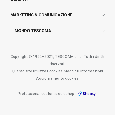
marcatura prodotti
design
MARKETING & COMUNICAZIONE
contatti
controllo qualità
scrivici in whatsapp
il nuovo catalogo al consumatore 2026
IL MONDO TESCOMA
test sui prodotti
myTescoma
certificazioni
azienda
storia
Copyright © 1992–2021, TESCOMA s.r.o. Tutti i diritti
persone
riservati.
Questo sito utilizza i cookies
Maggiori informazioni
Tescoma nel mondo
Aggiornamento cookies
fiere
Professional customized eshop
informativa whistleblowing
segnalazioni whistleblowing