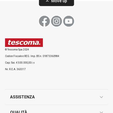
Move up
Visualizza
Visualizza
Tutti i prodotti della linea ProfiMATE
© Tescoma Spa 2024
Codice Fiscale e REG. Imp. BS n. 01873360984
Cap. Soc. € 500.000,00 i.v.
Nr. R.E.A. 363317
ASSISTENZA
garanzie
QUALITÀ