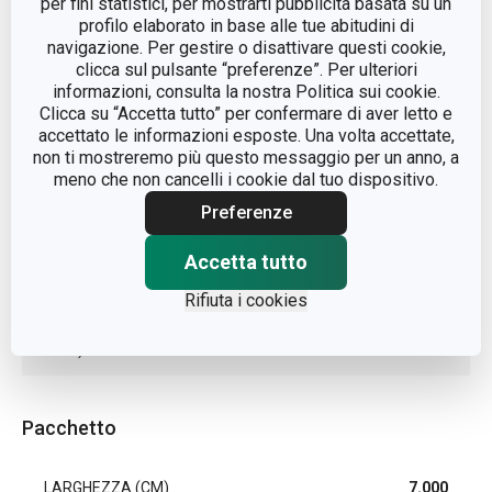
per fini statistici, per mostrarti pubblicità basata su un
acciaio
profilo elaborato in base alle tue abitudini di
MATERIALE
inossidabile
navigazione. Per gestire o disattivare questi cookie,
clicca sul pulsante “preferenze”. Per ulteriori
informazioni, consulta la nostra Politica sui cookie.
TIPO
mestolo
Clicca su “Accetta tutto” per confermare di aver letto e
accettato le informazioni esposte. Una volta accettate,
non ti mostreremo più questo messaggio per un anno, a
COLORE
Acciaio
meno che non cancelli i cookie dal tuo dispositivo.
Preferenze
LAVAGGIO IN LAVASTOVIGLIE
Sì
Accetta tutto
EAN
8595028483574
Rifiuta i cookies
DURATA DELLA GARANZIA (IN
3
ANNI)
Pacchetto
LARGHEZZA (CM)
7.000