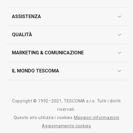
ASSISTENZA
Visualizza
Visualizza
garanzie
QUALITÀ
marcatura prodotti
Tutti i prodotti della linea GrandCHEF
design
MARKETING & COMUNICAZIONE
contatti
controllo qualità
scrivici in whatsapp
il nuovo catalogo al consumatore 2026
IL MONDO TESCOMA
test sui prodotti
myTescoma
certificazioni
azienda
storia
Copyright © 1992–2021, TESCOMA s.r.o. Tutti i diritti
persone
riservati.
Questo sito utilizza i cookies
Maggiori informazioni
Tescoma nel mondo
Aggiornamento cookies
fiere