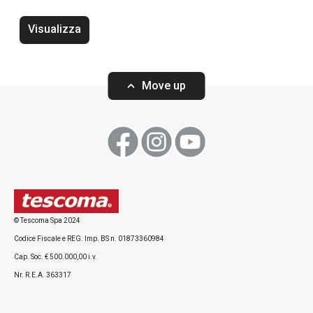
Bevande
Visualizza
Move up
© Tescoma Spa 2024
Utensile per gnocchi e spätzle
Tritatutto senza 
Codice Fiscale e REG. Imp. BS n. 01873360984
GrandCHEF
Cap. Soc. € 500.000,00 i.v.
Nr. R.E.A. 363317