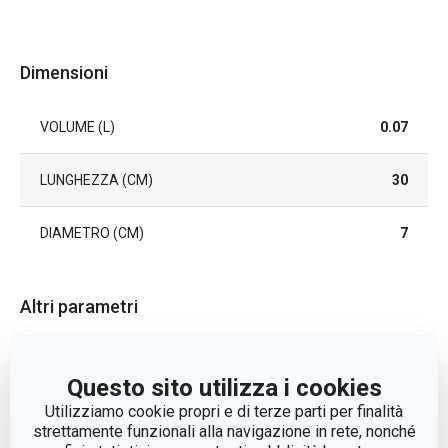
Dimensioni
VOLUME (L)
0.07
LUNGHEZZA (CM)
30
DIAMETRO (CM)
7
Altri parametri
CATEGORIA
utensili da cucina
Questo sito utilizza i cookies
Utilizziamo cookie propri e di terze parti per finalità
LINEA DI PRODOTTO
GrandCHEF
strettamente funzionali alla navigazione in rete, nonché