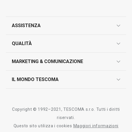
ASSISTENZA
garanzie
QUALITÀ
marcatura prodotti
design
MARKETING & COMUNICAZIONE
contatti
controllo qualità
scrivici in whatsapp
il nuovo catalogo al consumatore 2026
IL MONDO TESCOMA
test sui prodotti
myTescoma
certificazioni
azienda
storia
Copyright © 1992–2021, TESCOMA s.r.o. Tutti i diritti
persone
riservati.
Questo sito utilizza i cookies
Maggiori informazioni
Tescoma nel mondo