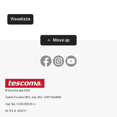
Visualizza
Vassoio DELÍCIA 42 x 31 cm,
Vassoio DELÍCIA 
bianco, 2 pz
2 pz
Move up
Visualizza
Visualizza
© Tescoma Spa 2024
Codice Fiscale e REG. Imp. BS n. 01873360984
Tutti i prodotti della linea DELÍCIA
Cap. Soc. € 500.000,00 i.v.
Nr. R.E.A. 363317