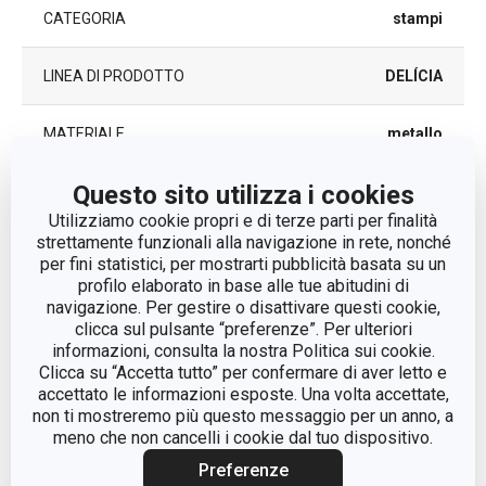
CATEGORIA
stampi
LINEA DI PRODOTTO
DELÍCIA
MATERIALE
metallo
Questo sito utilizza i cookies
TIPO
forma
Utilizziamo cookie propri e di terze parti per finalità
strettamente funzionali alla navigazione in rete, nonché
EAN
8595028428797
per fini statistici, per mostrarti pubblicità basata su un
profilo elaborato in base alle tue abitudini di
DURATA DELLA GARANZIA (IN
navigazione. Per gestire o disattivare questi cookie,
3
ANNI)
clicca sul pulsante “preferenze”. Per ulteriori
informazioni, consulta la nostra Politica sui cookie.
Clicca su “Accetta tutto” per confermare di aver letto e
accettato le informazioni esposte. Una volta accettate,
Pacchetto
non ti mostreremo più questo messaggio per un anno, a
meno che non cancelli i cookie dal tuo dispositivo.
PEZZI PER SET
24
Preferenze