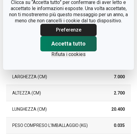
LAVAGGIO IN LAVASTOVIGLIE
Sì
Clicca su “Accetta tutto” per confermare di aver letto e
accettato le informazioni esposte. Una volta accettate,
non ti mostreremo più questo messaggio per un anno, a
EAN
8595028446067
meno che non cancelli i cookie dal tuo dispositivo.
Preferenze
DURATA DELLA GARANZIA (IN
3
ANNI)
Accetta tutto
Rifiuta i cookies
Pacchetto
LARGHEZZA (CM)
7.000
ALTEZZA (CM)
2.700
LUNGHEZZA (CM)
20.400
PESO COMPRESO L'IMBALLAGGIO (KG)
0.035