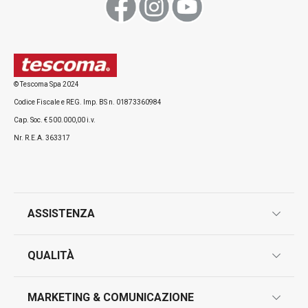
Visualizza
Visualizza
© Tescoma Spa 2024
Codice Fiscale e REG. Imp. BS n. 01873360984
Tutti i prodotti della linea DELÍCIA
Cap. Soc. € 500.000,00 i.v.
Nr. R.E.A. 363317
ASSISTENZA
garanzie
QUALITÀ
marcatura prodotti
design
MARKETING & COMUNICAZIONE
contatti