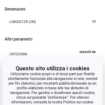
Dimensioni
LUNGHEZZA (CM)
17
Altri parametri
utensili da
CATEGORIA
cucina
Questo sito utilizza i cookies
LINEA DI PRODOTTO
DELÍCIA
Utilizziamo cookie propri e di terze parti per finalità
strettamente funzionali alla navigazione in rete, nonché
MATERIALE
nylon
per fini statistici, per mostrarti pubblicità basata su un
profilo elaborato in base alle tue abitudini di
navigazione. Per gestire o disattivare questi cookie,
TIPO
pinza
clicca sul pulsante “preferenze”. Per ulteriori
informazioni, consulta la nostra Politica sui cookie.