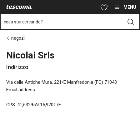
Ti trovi sulla pagina Nicolai Srls
Vai al contenuto principale
Vai alla navigazione
Vai alla ricerca
MENU
cosa stai cercando?
negozi
Nicolai Srls
Indirizzo
Via delle Antiche Mura, 221/E Manfredonia (FC) 71043
Email address
:
GPS: 41,63295N 15,92017E