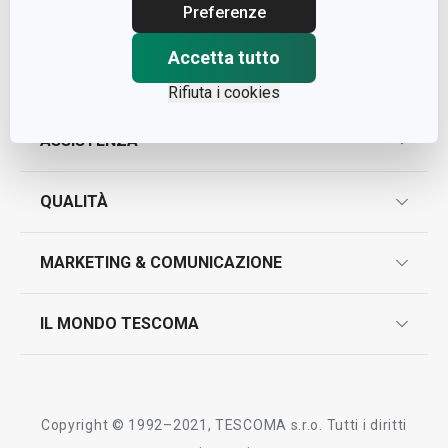
Cap. Soc. € 500.000,00 i.v.
Preferenze
Nr. R.E.A. 363317
Accetta tutto
Rifiuta i cookies
ASSISTENZA
garanzie
QUALITÀ
marcatura prodotti
design
MARKETING & COMUNICAZIONE
contatti
controllo qualità
scrivici in whatsapp
il nuovo catalogo al consumatore 2026
IL MONDO TESCOMA
test sui prodotti
myTescoma
certificazioni
azienda
storia
Copyright © 1992–2021, TESCOMA s.r.o. Tutti i diritti