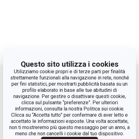
Questo sito utilizza i cookies
Move up
Utilizziamo cookie propri e di terze parti per finalità
strettamente funzionali alla navigazione in rete, nonché
per fini statistici, per mostrarti pubblicità basata su un
profilo elaborato in base alle tue abitudini di
navigazione. Per gestire o disattivare questi cookie,
clicca sul pulsante “preferenze”. Per ulteriori
informazioni, consulta la nostra Politica sui cookie.
Clicca su “Accetta tutto” per confermare di aver letto e
accettato le informazioni esposte. Una volta accettate,
© Tescoma Spa 2024
non ti mostreremo più questo messaggio per un anno, a
meno che non cancelli i cookie dal tuo dispositivo.
Codice Fiscale e REG. Imp. BS n. 01873360984