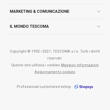
marcatura prodotti
design
MARKETING & COMUNICAZIONE
contatti
controllo qualità
scrivici in whatsapp
il nuovo catalogo al consumatore 2026
IL MONDO TESCOMA
test sui prodotti
myTescoma
certificazioni
azienda
storia
Copyright © 1992–2021, TESCOMA s.r.o. Tutti i diritti
persone
riservati.
Questo sito utilizza i cookies
Maggiori informazioni
Tescoma nel mondo
Aggiornamento cookies
fiere
Professional customized eshop
informativa whistleblowing
segnalazioni whistleblowing