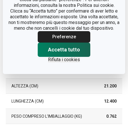
LAVASTOVIGLIE
informazioni, consulta la nostra Politica sui cookie.
Clicca su “Accetta tutto” per confermare di aver letto e
EAN
8595028422047
accettato le informazioni esposte. Una volta accettate,
non ti mostreremo più questo messaggio per un anno, a
meno che non cancelli i cookie dal tuo dispositivo.
DURATA DELLA
5
GARANZIA (IN ANNI)
Preferenze
Accetta tutto
Pacchetto
Rifiuta i cookies
LARGHEZZA (CM)
12.000
ALTEZZA (CM)
21.200
LUNGHEZZA (CM)
12.400
PESO COMPRESO L'IMBALLAGGIO (KG)
0.762