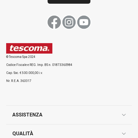
Visualizza
Visualizza
Tutti i prodotti della linea CLUB
© Tescoma Spa 2024
Codice Fiscale e REG. Imp. BS n. 01873360984
Cap. Soc. € 500.000,00 i.v.
Nr. R.E.A. 363317
ASSISTENZA
garanzie
QUALITÀ