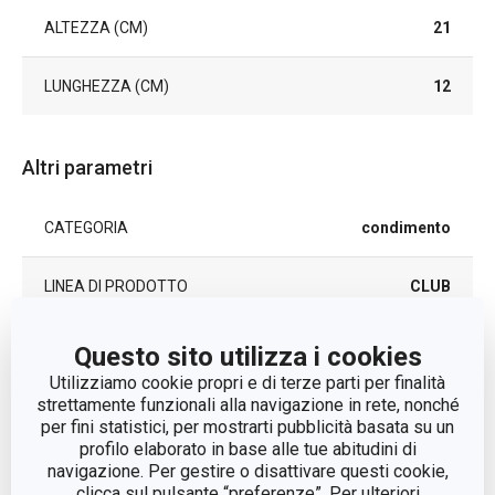
ALTEZZA (CM)
21
LUNGHEZZA (CM)
12
Altri parametri
CATEGORIA
condimento
LINEA DI PRODOTTO
CLUB
plastica, acciaio
Questo sito utilizza i cookies
MATERIALE
inossidabile, vetro
Utilizziamo cookie propri e di terze parti per finalità
strettamente funzionali alla navigazione in rete, nonché
per fini statistici, per mostrarti pubblicità basata su un
TIPO
set da condimento
profilo elaborato in base alle tue abitudini di
navigazione. Per gestire o disattivare questi cookie,
LAVAGGIO IN
No
clicca sul pulsante “preferenze”. Per ulteriori