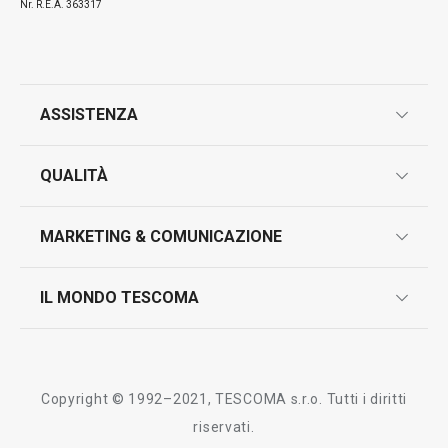
Nr. R.E.A. 363317
ASSISTENZA
garanzie
QUALITÀ
marcatura prodotti
design
MARKETING & COMUNICAZIONE
contatti
controllo qualità
scrivici in whatsapp
il nuovo catalogo al consumatore 2026
IL MONDO TESCOMA
test sui prodotti
myTescoma
certificazioni
azienda
storia
Copyright © 1992–2021, TESCOMA s.r.o. Tutti i diritti
persone
riservati.