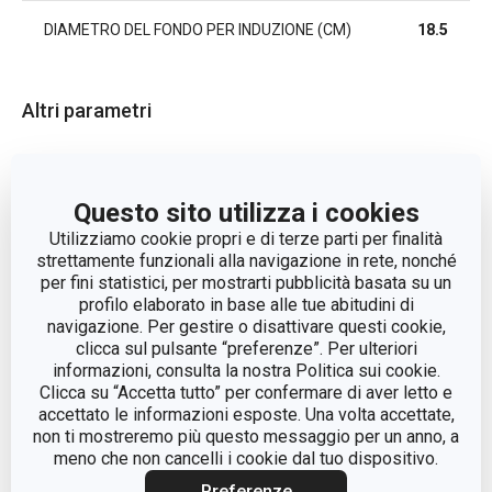
DIAMETRO DEL FONDO PER INDUZIONE (CM)
18.5
Altri parametri
ADATTO AL FORNO
No
Questo sito utilizza i cookies
CATEGORIA
padelle
Utilizziamo cookie propri e di terze parti per finalità
strettamente funzionali alla navigazione in rete, nonché
per fini statistici, per mostrarti pubblicità basata su un
LINEA DI PRODOTTO
BRAVA
profilo elaborato in base alle tue abitudini di
navigazione. Per gestire o disattivare questi cookie,
metallo, rivestimento
clicca sul pulsante “preferenze”. Per ulteriori
MATERIALE
antiaderente, plastica
informazioni, consulta la nostra Politica sui cookie.
Clicca su “Accetta tutto” per confermare di aver letto e
accettato le informazioni esposte. Una volta accettate,
TIPO
padella tradizionale
non ti mostreremo più questo messaggio per un anno, a
meno che non cancelli i cookie dal tuo dispositivo.
A INDUZIONE
Sì
Preferenze