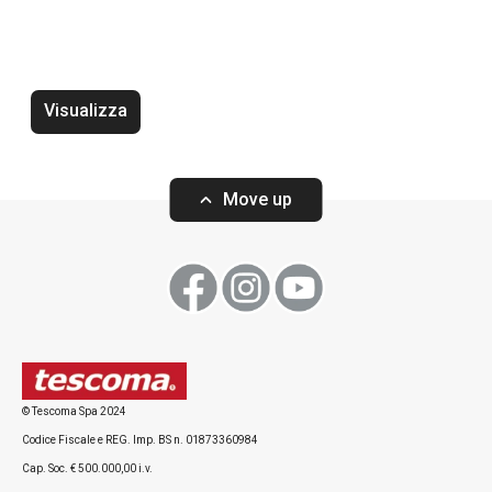
Wok BRAVA ø 28 cm
Tegame fondo BR
2 manici
Visualizza
Move up
Visualizza
Visualizza
Tutti i prodotti della linea BRAVA
© Tescoma Spa 2024
Codice Fiscale e REG. Imp. BS n. 01873360984
Cap. Soc. € 500.000,00 i.v.