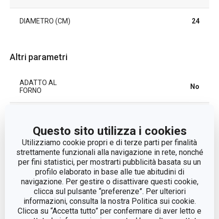
DIAMETRO (CM)
24
Altri parametri
ADATTO AL
No
FORNO
CATEGORIA
padelle
Questo sito utilizza i cookies
COPERCHIO
No
Utilizziamo cookie propri e di terze parti per finalità
strettamente funzionali alla navigazione in rete, nonché
per fini statistici, per mostrarti pubblicità basata su un
LINEA DI
i-PREMIUM Protect
profilo elaborato in base alle tue abitudini di
PRODOTTO
navigazione. Per gestire o disattivare questi cookie,
clicca sul pulsante “preferenze”. Per ulteriori
plastica, lega di alluminio,
informazioni, consulta la nostra Politica sui cookie.
acciaio inossidabile, superficie
Clicca su “Accetta tutto” per confermare di aver letto e
MATERIALE
antiaderente, silicone