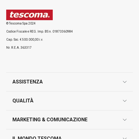
© Tescoma Spa 2024
Codice Fiscale e REG. Imp. BS n. 01873360984
Cap. Soc. € 500.000,00 i.v.
Nr. R.E.A. 363317
ASSISTENZA
garanzie
QUALITÀ
marcatura prodotti
design
MARKETING & COMUNICAZIONE
contatti
controllo qualità
scrivici in whatsapp
il nuovo catalogo al consumatore 2026
IL MONDO TESCOMA