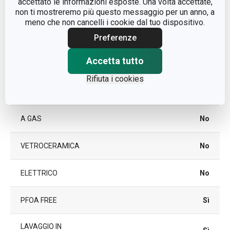
accettato le informazioni esposte. Una volta accettate,
resistente al calore
non ti mostreremo più questo messaggio per un anno, a
meno che non cancelli i cookie dal tuo dispositivo.
TIPO
padella tradizionale
Preferenze
Accetta tutto
COLORE
Nero
Rifiuta i cookies
A INDUZIONE
Sì
A GAS
No
VETROCERAMICA
No
ELETTRICO
No
PFOA FREE
Sì
LAVAGGIO IN