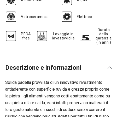
A induzione
A gas
Vetroceramica
Elettrico
Durata
PFOA
Lavaggio in
della
free
lavastoviglie
garanzia
(in anni)
Descrizione e informazioni
Solida padella provvista di un innovativo rivestimento
antiaderente con superficie ruvida e grezza proprio come
la pietra - gli alimenti vengono cotti esattamente come su
una pietra ollare calda, essi infatti preservano inalterati il
loro gusto naturale e i succhi di cottura senza correre il
rischio che vengano bruciati. Adatta per tutti i tipi di piano