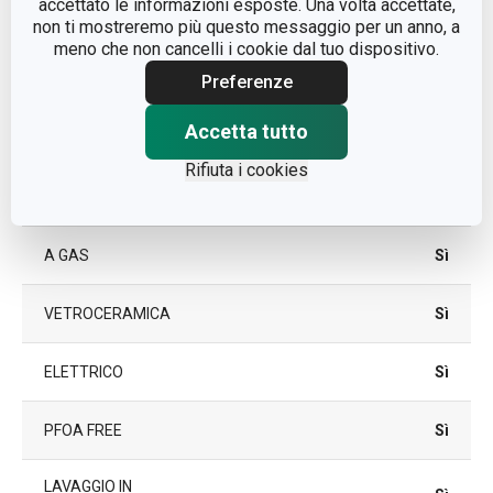
accettato le informazioni esposte. Una volta accettate,
non ti mostreremo più questo messaggio per un anno, a
plastica, lega di alluminio,
meno che non cancelli i cookie dal tuo dispositivo.
MATERIALE
acciaio inossidabile,
Preferenze
rivestimento antiaderente
Accetta tutto
TIPO
padella tradizionale
Rifiuta i cookies
A INDUZIONE
Sì
A GAS
Sì
VETROCERAMICA
Sì
ELETTRICO
Sì
PFOA FREE
Sì
LAVAGGIO IN