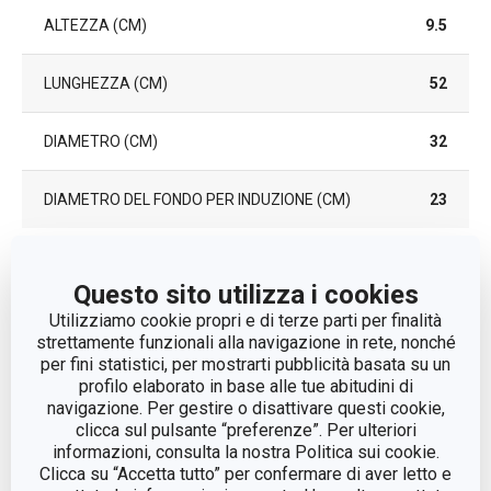
ALTEZZA (CM)
9.5
LUNGHEZZA (CM)
52
DIAMETRO (CM)
32
DIAMETRO DEL FONDO PER INDUZIONE (CM)
23
Altri parametri
Questo sito utilizza i cookies
Utilizziamo cookie propri e di terze parti per finalità
CATEGORIA
padelle
strettamente funzionali alla navigazione in rete, nonché
per fini statistici, per mostrarti pubblicità basata su un
profilo elaborato in base alle tue abitudini di
COPERCHIO
No
navigazione. Per gestire o disattivare questi cookie,
clicca sul pulsante “preferenze”. Per ulteriori
informazioni, consulta la nostra Politica sui cookie.
LINEA DI
i-PREMIUM Stone
PRODOTTO
Clicca su “Accetta tutto” per confermare di aver letto e