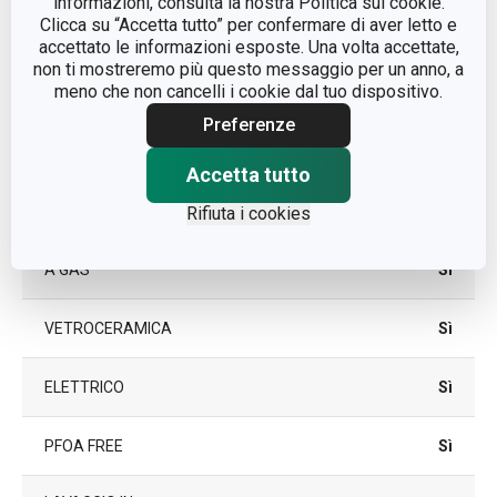
informazioni, consulta la nostra Politica sui cookie.
Clicca su “Accetta tutto” per confermare di aver letto e
accettato le informazioni esposte. Una volta accettate,
lega di alluminio, acciaio
non ti mostreremo più questo messaggio per un anno, a
MATERIALE
inossidabile, rivestimento
meno che non cancelli i cookie dal tuo dispositivo.
antiaderente
Preferenze
TIPO
padella tradizionale
Accetta tutto
A INDUZIONE
Sì
Rifiuta i cookies
A GAS
Sì
VETROCERAMICA
Sì
ELETTRICO
Sì
PFOA FREE
Sì