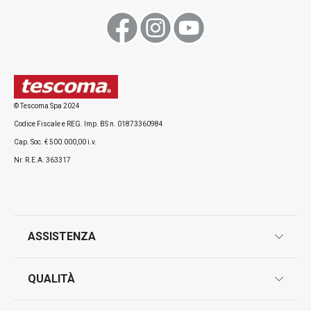
Wok PRESIDENT ø 30 cm, con
Wok PRESIDENT 
coperchio
© Tescoma Spa 2024
Codice Fiscale e REG. Imp. BS n. 01873360984
Cap. Soc. € 500.000,00 i.v.
Visualizza
Visualizza
Nr. R.E.A. 363317
Tutti i prodotti della linea PRESIDENT
ASSISTENZA
garanzie
QUALITÀ
marcatura prodotti