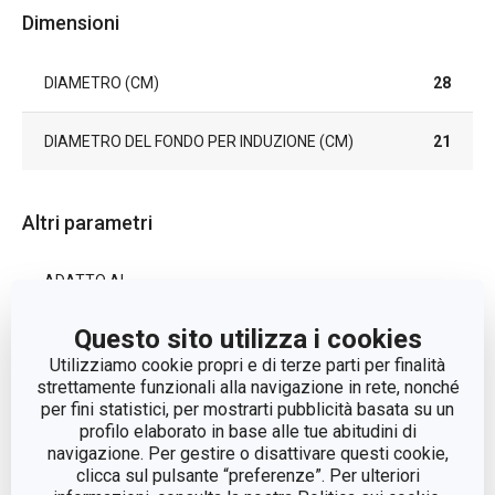
Dimensioni
DIAMETRO (CM)
28
DIAMETRO DEL FONDO PER INDUZIONE (CM)
21
Altri parametri
ADATTO AL
Sì
FORNO
Questo sito utilizza i cookies
CATEGORIA
padelle
Utilizziamo cookie propri e di terze parti per finalità
strettamente funzionali alla navigazione in rete, nonché
per fini statistici, per mostrarti pubblicità basata su un
COPERCHIO
No
profilo elaborato in base alle tue abitudini di
navigazione. Per gestire o disattivare questi cookie,
LINEA DI
clicca sul pulsante “preferenze”. Per ulteriori
PRESIDENT
PRODOTTO