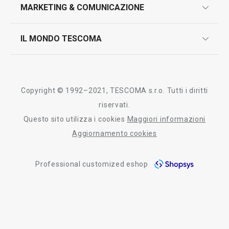
design
MARKETING & COMUNICAZIONE
contatti
controllo qualità
scrivici in whatsapp
il nuovo catalogo al consumatore 2026
IL MONDO TESCOMA
test sui prodotti
myTescoma
certificazioni
azienda
storia
Copyright © 1992–2021, TESCOMA s.r.o. Tutti i diritti
persone
riservati.
Questo sito utilizza i cookies
Maggiori informazioni
Tescoma nel mondo
Aggiornamento cookies
fiere
Professional customized eshop
informativa whistleblowing
segnalazioni whistleblowing