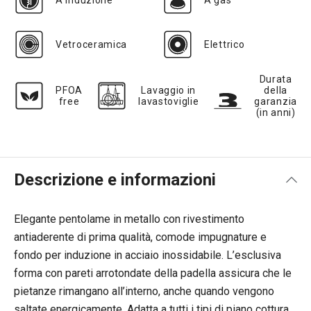
A induzione
A gas
Vetroceramica
Elettrico
Durata
PFOA
Lavaggio in
della
free
lavastoviglie
garanzia
(in anni)
Descrizione e informazioni
Elegante pentolame in metallo con rivestimento
antiaderente di prima qualità, comode impugnature e
fondo per induzione in acciaio inossidabile. L’esclusiva
forma con pareti arrotondate della padella assicura che le
pietanze rimangano all’interno, anche quando vengono
saltate energicamente. Adatta a tutti i tipi di piano cottura,