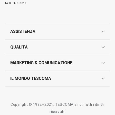
Nr. R.E.A. 363317
ASSISTENZA
garanzie
QUALITÀ
marcatura prodotti
design
MARKETING & COMUNICAZIONE
contatti
controllo qualità
scrivici in whatsapp
il nuovo catalogo al consumatore 2026
IL MONDO TESCOMA
test sui prodotti
myTescoma
certificazioni
azienda
storia
Copyright © 1992–2021, TESCOMA s.r.o. Tutti i diritti
persone
riservati.