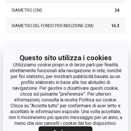
DIAMETRO (CM)
24
DIAMETRO DEL FONDO PER INDUZIONE (CM)
16.3
Altri parametri
Questo sito utilizza i cookies
ADATTO AL FORNO
No
Utilizziamo cookie propri e di terze parti per finalità
strettamente funzionali alla navigazione in rete, nonché
per fini statistici, per mostrarti pubblicità basata su un
CATEGORIA
padelle
profilo elaborato in base alle tue abitudini di
navigazione. Per gestire o disattivare questi cookie,
clicca sul pulsante “preferenze”. Per ulteriori
LINEA DI PRODOTTO
BRAVA
informazioni, consulta la nostra Politica sui cookie.
Clicca su “Accetta tutto” per confermare di aver letto e
metallo, rivestimento
accettato le informazioni esposte. Una volta accettate,
MATERIALE
antiaderente, plastica
non ti mostreremo più questo messaggio per un anno, a
meno che non cancelli i cookie dal tuo dispositivo.
TIPO
padella fonda