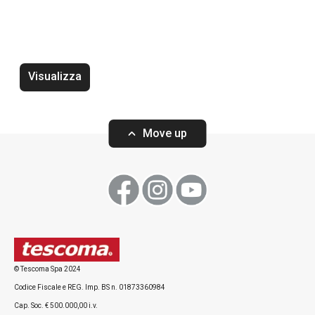
Wok BRAVA ø 28 cm
Tegame fondo BR
2 manici
Visualizza
Move up
Visualizza
Visualizza
Tutti i prodotti della linea BRAVA
© Tescoma Spa 2024
Codice Fiscale e REG. Imp. BS n. 01873360984
Cap. Soc. € 500.000,00 i.v.