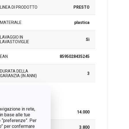
LINEA DI PRODOTTO
PRESTO
MATERIALE
plastica
LAVAGGIO IN
Sì
LAVASTOVIGLIE
EAN
8595028435245
DURATA DELLA
3
GARANZIA (IN ANNI)
cchetto
avigazione in rete,
LARGHEZZA (CM)
14.000
in base alle tue
e “preferenze”. Per
tto” per confermare
ALTEZZA (CM)
3.800