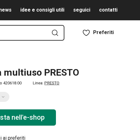
news
idee e consigli utili
seguici
contatti
Preferiti
a multiuso PRESTO
to
420618.00
Linea:
PRESTO
sta nell'e-shop
 ai preferiti