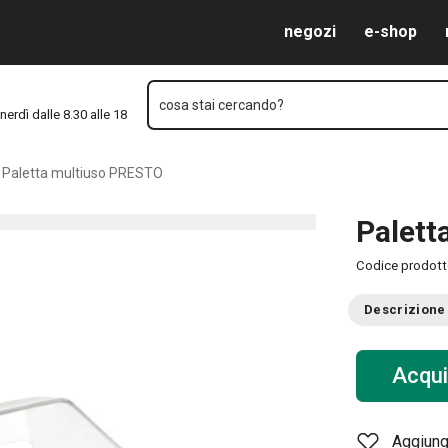
Vai al contenuto principale
Vai alla navigazione
Vai alla ricerca
negozi
e-shop
cosa stai cercando?
nerdì dalle 8.30 alle 18
Paletta multiuso PRESTO
Palett
Codice prodot
Descrizione
Acqui
Aggiungi