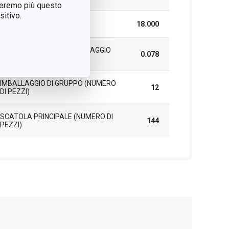
treremo più questo
itivo.
LUNGHEZZA (CM)
18.000
PESO COMPRESO L'IMBALLAGGIO
0.078
(KG)
IMBALLAGGIO DI GRUPPO (NUMERO
12
DI PEZZI)
SCATOLA PRINCIPALE (NUMERO DI
144
PEZZI)