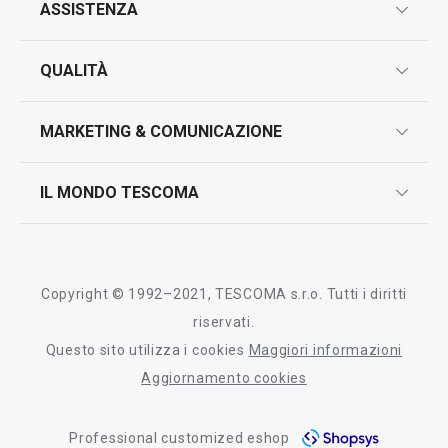
ASSISTENZA
garanzie
QUALITÀ
marcatura prodotti
design
MARKETING & COMUNICAZIONE
contatti
controllo qualità
scrivici in whatsapp
il nuovo catalogo al consumatore 2026
IL MONDO TESCOMA
test sui prodotti
myTescoma
certificazioni
azienda
storia
Copyright © 1992–2021, TESCOMA s.r.o. Tutti i diritti
persone
riservati.
Questo sito utilizza i cookies
Maggiori informazioni
Tescoma nel mondo
Aggiornamento cookies
fiere
Professional customized eshop
informativa whistleblowing