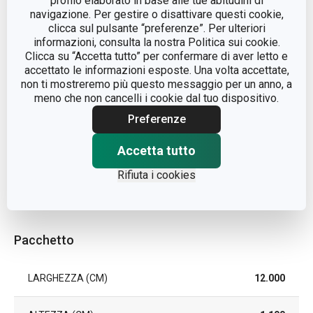
profilo elaborato in base alle tue abitudini di
navigazione. Per gestire o disattivare questi cookie,
clicca sul pulsante “preferenze”. Per ulteriori
MATERIALE
microfibra
informazioni, consulta la nostra Politica sui cookie.
Clicca su “Accetta tutto” per confermare di aver letto e
TIPO
panno
accettato le informazioni esposte. Una volta accettate,
non ti mostreremo più questo messaggio per un anno, a
meno che non cancelli i cookie dal tuo dispositivo.
COLORE
Bianco, verde
Preferenze
EAN
8595028405071
Accetta tutto
Rifiuta i cookies
DURATA DELLA GARANZIA (IN
3
ANNI)
Pacchetto
LARGHEZZA (CM)
12.000