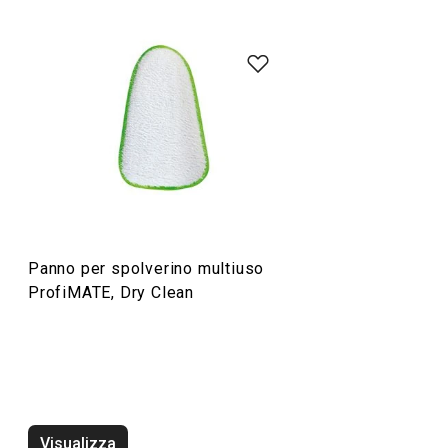
Organizzazione e pulizia
Panno per spolverino multiuso
ProfiMATE, Dry Clean
Tergivetro ProfiMATE
Spolverino fless
Visualizza