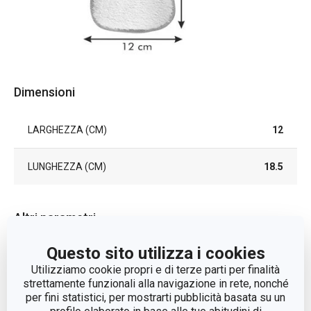
Dimensioni
LARGHEZZA (CM)
12
LUNGHEZZA (CM)
18.5
Altri parametri
Questo sito utilizza i cookies
lavaggio e
CATEGORIA
Utilizziamo cookie propri e di terze parti per finalità
pulizia
strettamente funzionali alla navigazione in rete, nonché
per fini statistici, per mostrarti pubblicità basata su un
LINEA DI PRODOTTO
ProfiMATE