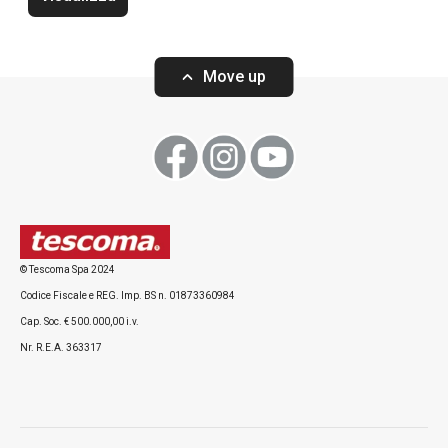
Move up
Visualizza
Visualizza
Tutti i prodotti della linea ProfiMATE
© Tescoma Spa 2024
Codice Fiscale e REG. Imp. BS n. 01873360984
Cap. Soc. € 500.000,00 i.v.
Nr. R.E.A. 363317