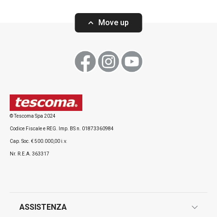
Move up
Visualizza
Visualizza
© Tescoma Spa 2024
Codice Fiscale e REG. Imp. BS n. 01873360984
Tutti i prodotti della linea PRESTO
Cap. Soc. € 500.000,00 i.v.
Nr. R.E.A. 363317
ASSISTENZA