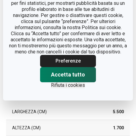
TIPO
rigalimoni
per fini statistici, per mostrarti pubblicità basata su un
profilo elaborato in base alle tue abitudini di
navigazione. Per gestire o disattivare questi cookie,
COLORE
Bianco
clicca sul pulsante “preferenze”. Per ulteriori
informazioni, consulta la nostra Politica sui cookie.
LAVAGGIO IN
Clicca su “Accetta tutto” per confermare di aver letto e
Sì
LAVASTOVIGLIE
accettato le informazioni esposte. Una volta accettate,
non ti mostreremo più questo messaggio per un anno, a
meno che non cancelli i cookie dal tuo dispositivo.
EAN
8595028425086
Preferenze
DURATA DELLA GARANZIA
3
(IN ANNI)
Accetta tutto
Rifiuta i cookies
Pacchetto
LARGHEZZA (CM)
5.500
ALTEZZA (CM)
1.700