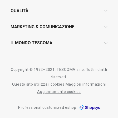
garanzie
QUALITÀ
marcatura prodotti
design
MARKETING & COMUNICAZIONE
contatti
controllo qualità
scrivici in whatsapp
il nuovo catalogo al consumatore 2026
IL MONDO TESCOMA
test sui prodotti
myTescoma
certificazioni
azienda
storia
Copyright © 1992–2021, TESCOMA s.r.o. Tutti i diritti
persone
riservati.
Questo sito utilizza i cookies
Maggiori informazioni
Tescoma nel mondo
Aggiornamento cookies
fiere
Professional customized eshop
informativa whistleblowing