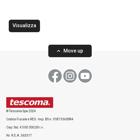
Visualizza
Move up
Wok PRESIDENT ø 30 cm, con
Wok PRESIDENT 
coperchio
© Tescoma Spa 2024
Codice Fiscale e REG. Imp. BS n. 01873360984
Cap. Soc. € 500.000,00 i.v.
Visualizza
Visualizza
Nr. R.E.A. 363317