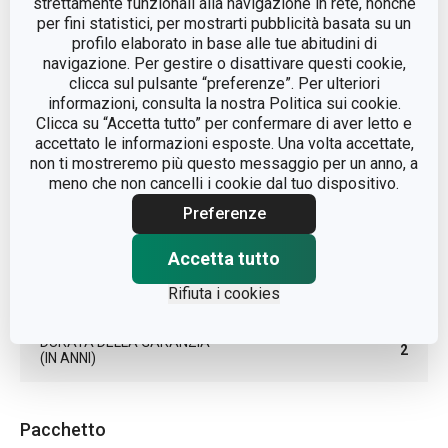
strettamente funzionali alla navigazione in rete, nonché
(W)
per fini statistici, per mostrarti pubblicità basata su un
profilo elaborato in base alle tue abitudini di
LINEA DI PRODOTTO
PRESIDENT
navigazione. Per gestire o disattivare questi cookie,
clicca sul pulsante “preferenze”. Per ulteriori
informazioni, consulta la nostra Politica sui cookie.
plastica, acciaio
MATERIALE
Clicca su “Accetta tutto” per confermare di aver letto e
inossidabile
accettato le informazioni esposte. Una volta accettate,
non ti mostreremo più questo messaggio per un anno, a
meno che non cancelli i cookie dal tuo dispositivo.
TIPO
griglia
Preferenze
TIPO DI ALIMENTAZIONE
dalla rete elettrica
Accetta tutto
EAN
8592973124149
Rifiuta i cookies
DURATA DELLA GARANZIA
2
(IN ANNI)
Pacchetto