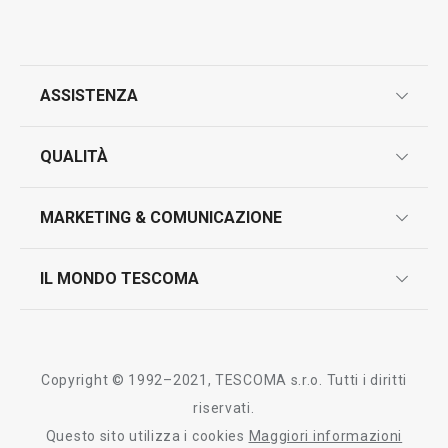
Tutti i prodotti della linea PRESIDENT
ASSISTENZA
garanzie
QUALITÀ
marcatura prodotti
design
MARKETING & COMUNICAZIONE
contatti
controllo qualità
scrivici in whatsapp
il nuovo catalogo al consumatore 2026
IL MONDO TESCOMA
test sui prodotti
myTescoma
certificazioni
azienda
storia
Copyright © 1992–2021, TESCOMA s.r.o. Tutti i diritti
persone
riservati.
Questo sito utilizza i cookies
Maggiori informazioni
Tescoma nel mondo