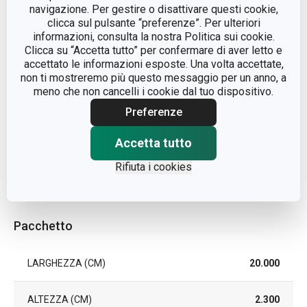
piatto da
navigazione. Per gestire o disattivare questi cookie,
TIPO
dessert
clicca sul pulsante “preferenze”. Per ulteriori
informazioni, consulta la nostra Politica sui cookie.
Clicca su “Accetta tutto” per confermare di aver letto e
COLORE
Fiori
accettato le informazioni esposte. Una volta accettate,
non ti mostreremo più questo messaggio per un anno, a
meno che non cancelli i cookie dal tuo dispositivo.
LAVAGGIO IN LAVASTOVIGLIE
Sì
Preferenze
EAN
8595028409246
Accetta tutto
DURATA DELLA GARANZIA (IN
Rifiuta i cookies
2
ANNI)
Pacchetto
LARGHEZZA (CM)
20.000
ALTEZZA (CM)
2.300