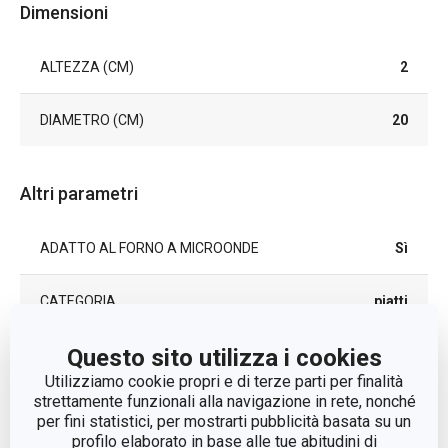
Dimensioni
ALTEZZA (CM)
2
DIAMETRO (CM)
20
Altri parametri
ADATTO AL FORNO A MICROONDE
Sì
CATEGORIA
piatti
Questo sito utilizza i cookies
LINEA DI PRODOTTO
PROVENCE
Utilizziamo cookie propri e di terze parti per finalità
strettamente funzionali alla navigazione in rete, nonché
MATERIALE
porcellana
per fini statistici, per mostrarti pubblicità basata su un
profilo elaborato in base alle tue abitudini di