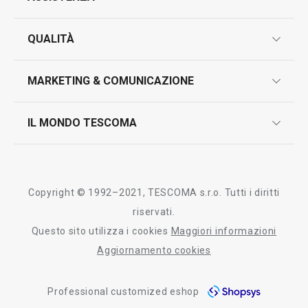
garanzie
QUALITÀ
marcatura prodotti
design
MARKETING & COMUNICAZIONE
contatti
controllo qualità
scrivici in whatsapp
il nuovo catalogo al consumatore 2026
IL MONDO TESCOMA
test sui prodotti
myTescoma
certificazioni
azienda
storia
Copyright © 1992–2021, TESCOMA s.r.o. Tutti i diritti
persone
riservati.
Questo sito utilizza i cookies
Maggiori informazioni
Tescoma nel mondo
Aggiornamento cookies
fiere
Professional customized eshop
informativa whistleblowing