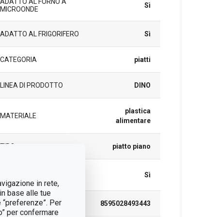
ADATTO AL FORNO A
Sì
MICROONDE
ADATTO AL FRIGORIFERO
Sì
CATEGORIA
piatti
LINEA DI PRODOTTO
DINO
plastica
MATERIALE
alimentare
TIPO
piatto piano
LAVAGGIO IN
Sì
LAVASTOVIGLIE
avigazione in rete,
in base alle tue
e “preferenze”. Per
EAN
8595028493443
tto” per confermare