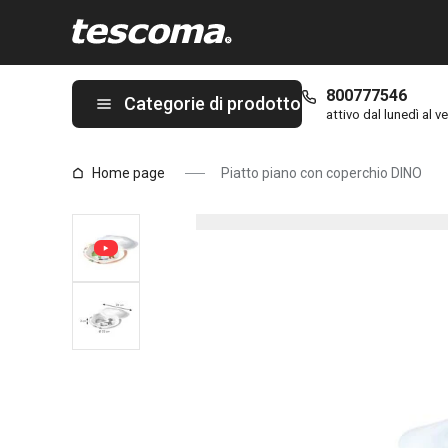
Ti trovi sulla pagina Piatto piano con coperchio DINO
800777546
Categorie di prodotto
attivo dal lunedì al ve
Home page
Piatto piano con coperchio DINO