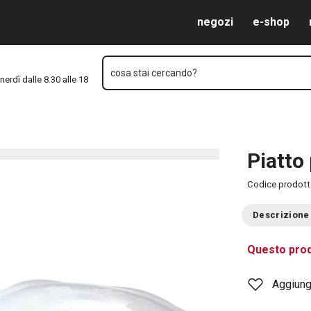
Vai al contenuto principale
Vai alla navigazione
Vai alla ricerca
negozi
e-shop
cosa stai cercando?
nerdì dalle 8.30 alle 18
Piatto
Codice prodot
Descrizione
Questo prod
Aggiungi