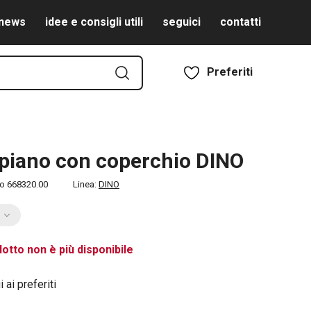
news
idee e consigli utili
seguici
contatti
Preferiti
 piano con coperchio DINO
to
668320.00
Linea:
DINO
otto non è più disponibile
 ai preferiti